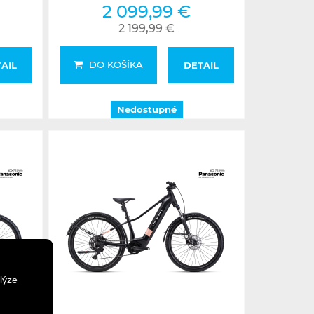
2 099,99 €
2 199,99 €
DO KOŠÍKA
AIL
DETAIL
Nedostupné
lýze
Nedostupné