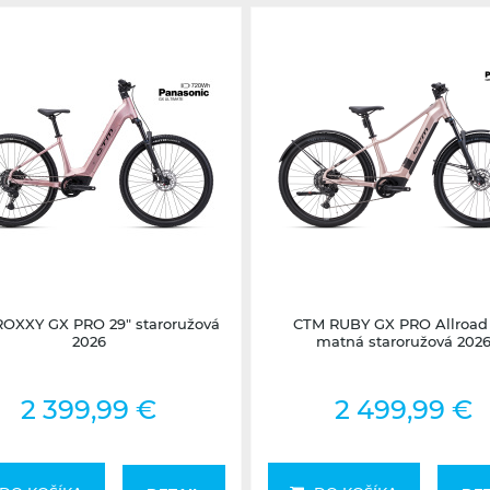
Skladom na predajni
Nedostupné
OXXY GX PRO 29" staroružová
CTM RUBY GX PRO Allroad 
2026
matná staroružová 202
2 399,99 €
2 499,99 €