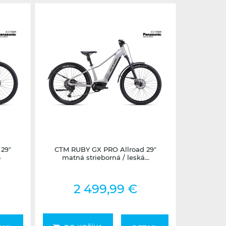
Nedostupné
29"
CTM RUBY GX PRO Allroad 29"
6
matná strieborná / leská...
2 499,99 €