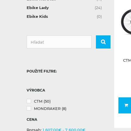
Ebike Lady
(24)
Ebike Kids
(0)
CTM
POUŽITÉ FILTRE:
VÝROBCA
CTM
(50)
MONDRAKER
(8)
CENA
Rozsah:
1 607,00€ - 7 600,00€