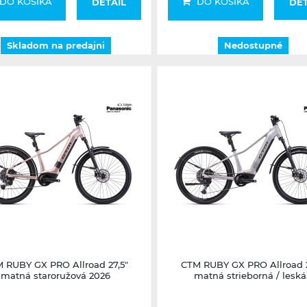
DO KOŠÍKA
DO KOŠÍKA
DETAIL
DET
Skladom na predajni
Nedostupné
Nedostupné
nedostupné
 RUBY GX PRO Allroad 27,5"
CTM RUBY GX PRO Allroad 2
matná staroružová 2026
matná strieborná / leská.