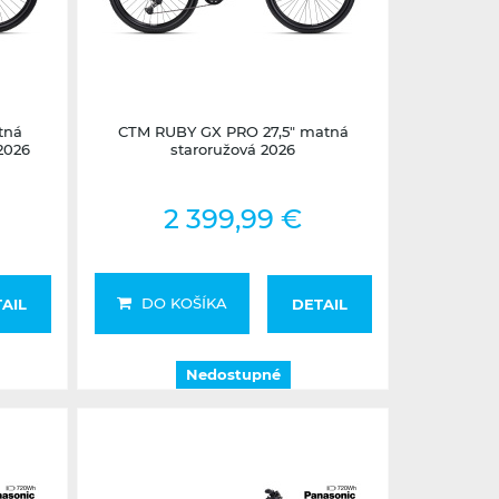
Nedostupné
tná
CTM RUBY GX PRO 27,5" matná
2026
staroružová 2026
2 399,99 €
DO KOŠÍKA
AIL
DETAIL
Nedostupné