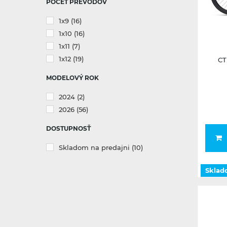
POČET PREVODOV
1x9
(16)
1x10
(16)
Sklado
1x11
(7)
1x12
(19)
CT
MODELOVÝ ROK
2024
(2)
2026
(56)
DOSTUPNOSŤ
Skladom na predajni
(10)
Sklad