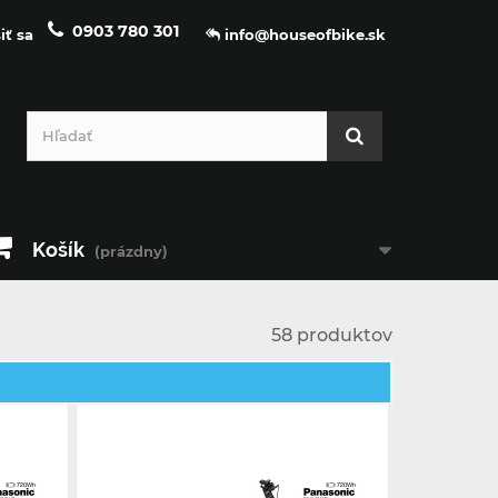
0903 780 301
iť sa
info@houseofbike.sk
Košík
(prázdny)
58 produktov