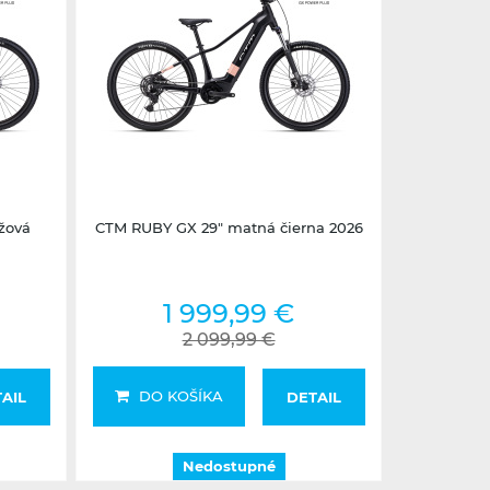
Nedostupné
žová
CTM RUBY GX 29" matná čierna 2026
1 999,99 €
2 099,99 €
DO KOŠÍKA
AIL
DETAIL
Nedostupné