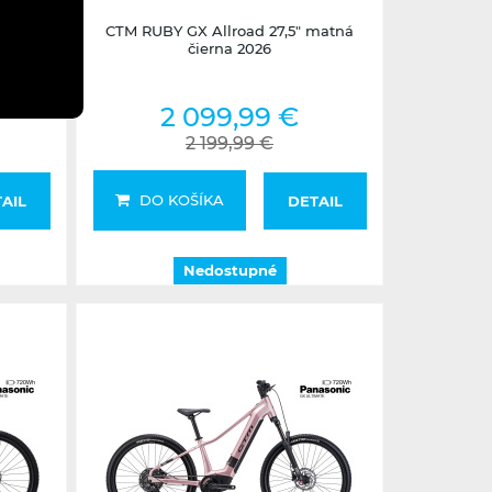
matná
CTM RUBY GX Allroad 27,5" matná
čierna 2026
2 099,99 €
2 199,99 €
DO KOŠÍKA
AIL
DETAIL
Nedostupné