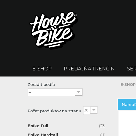
E-SHOP
PREDAJŇA TRENČÍN
SER
Zoradiť podľa
E-SHOP
--
Nahrať
36
Počet produktov na stranu
Ebike Full
(23)
Ebike Hardtail
(11)