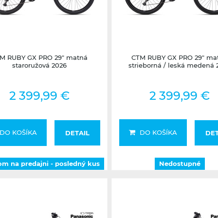
m na predajni - posledný kus
Nedostupné
M RUBY GX PRO 29" matná
CTM RUBY GX PRO 29" ma
staroružová 2026
strieborná / leská medená 
2 399,99 €
2 399,99 €
DO KOŠÍKA
DO KOŠÍKA
DETAIL
DET
om na predajni - posledný kus
Nedostupné