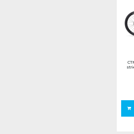
CT
str