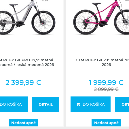
Nedostupné
Nedostupné
M RUBY GX PRO 27,5" matná
CTM RUBY GX 29" matná ru
ieborná / leská medená 2026
2026
2 399,99 €
1 999,99 €
2 099,99 €
DO KOŠÍKA
DO KOŠÍKA
DETAIL
DET
Nedostupné
Nedostupné