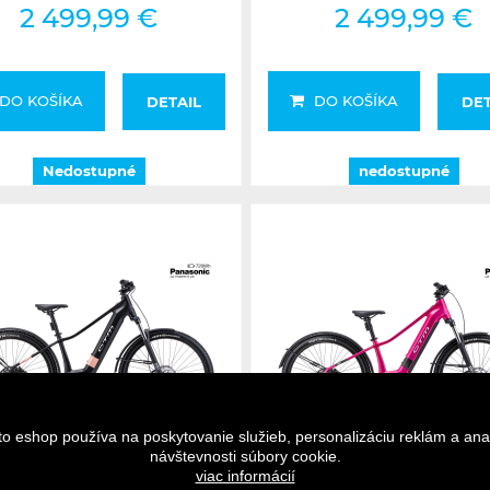
2 499,99 €
2 499,99 €
DO KOŠÍKA
DO KOŠÍKA
DETAIL
DET
Nedostupné
nedostupné
to eshop používa na poskytovanie služieb, personalizáciu reklám a ana
návštevnosti súbory cookie.
Nedostupné
Nedostupné
viac informácií