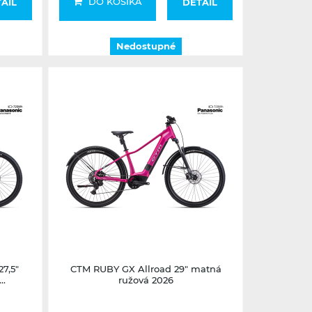
DO KOŠÍKA
AIL
DETAIL
Nedostupné
Nedostupné
7,5"
CTM RUBY GX Allroad 29" matná
..
ružová 2026