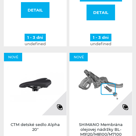
DETAIL
DETAIL
1 - 3 dni
1 - 3 dni
undefined
undefined
NOVÉ
NOVÉ
CTM detské sedlo Alpha
SHIMANO Membrána
20"
olejovej nádržky BL-
M9120/M8100/M7100