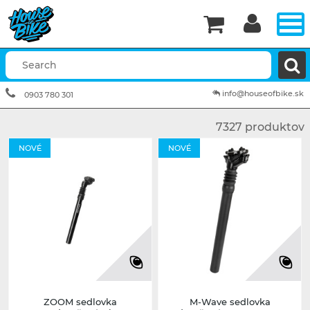


info@houseofbike.sk
0903 780 301
7327 produktov
NOVÉ
NOVÉ
ZOOM sedlovka
M-Wave sedlovka