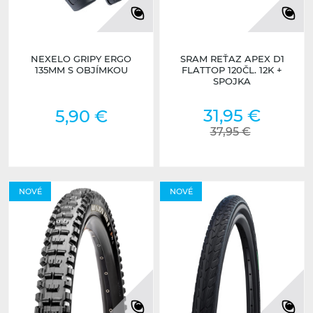
NEXELO GRIPY ERGO
SRAM REŤAZ APEX D1
135MM S OBJÍMKOU
FLATTOP 120ČL. 12K +
SPOJKA
31,95 €
5,90 €
37,95 €
NOVÉ
NOVÉ