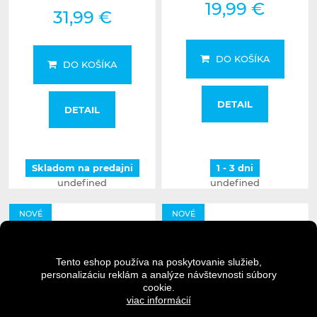
19,99 €
31,99 €
DO KOŠÍKA
DO KOŠÍKA
DETAIL
DETAIL
Skladom na predajni
1 - 3 dni
undefined
undefined
NOVÉ
NOVÉ
Tento eshop používa na poskytovanie služieb,
personalizáciu reklám a analýze návštevnosti súbory
cookie.
viac informácií