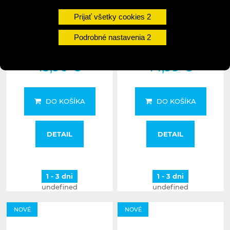
Prijať všetky cookies
Podrobné nastavenia
CTM sedlo Escom
CTM sedlo Fiore čierna
13,90 €
14,99 €
DO KOŠÍKA
DO KOŠÍKA
DETAIL
DETAIL
1 - 3 dni
1 - 3 dni
undefined
undefined
NOVÉ
NOVÉ