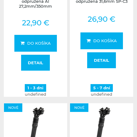
odpružená Al
odpružená 31,6mm SP-C3
27,2mm/350mm
26,90 €
22,90 €
DO KOŠÍKA
DO KOŠÍKA
DETAIL
DETAIL
1 - 3 dni
5 - 7 dní
undefined
undefined
NOVÉ
NOVÉ