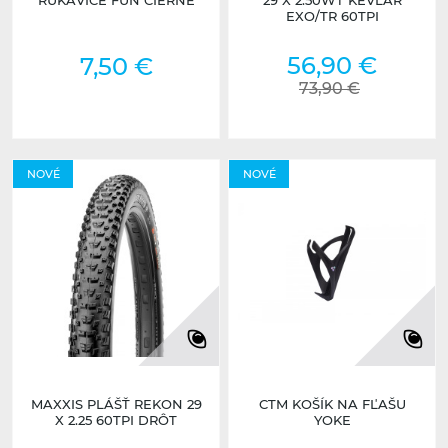
RUKAVICE FUN ČIERNE
29 X 2.50WT KEVLAR
EXO/TR 60TPI
56,90 €
7,50 €
73,90 €
NOVÉ
NOVÉ
MAXXIS PLÁŠŤ REKON 29
CTM KOŠÍK NA FĽAŠU
X 2.25 60TPI DRÔT
YOKE