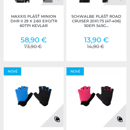
MAXXIS PLÁŠŤ MINION
SCHWALBE PLÁŠŤ ROAD
DHR II 29 X 2.60 EXO/TR
CRUISER 20X1.75 (47-406)
60TPI KEVLAR
50EPI 545G...
58,90 €
13,90 €
73,90 €
14,90 €
NOVÉ
NOVÉ