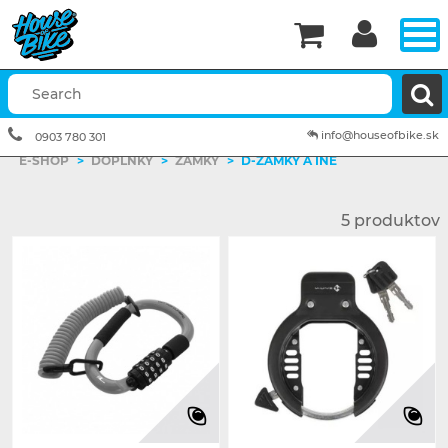


info@houseofbike.sk
0903 780 301
E-SHOP
>
DOPLNKY
>
ZÁMKY
>
D-ZÁMKY A INÉ
5 produktov