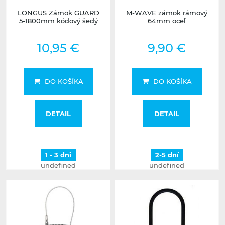
LONGUS Zámok GUARD
M-WAVE zámok rámový
5-1800mm kódový šedý
64mm oceľ
10,95 €
9,90 €
DO KOŠÍKA
DO KOŠÍKA
DETAIL
DETAIL
1 - 3 dni
2-5 dní
undefined
undefined