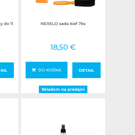
Skladom na predajni
 do 11
NEXELO sada kief 7ks
18,50 €
DO KOŠÍKA
AIL
DETAIL
Skladom na predajni