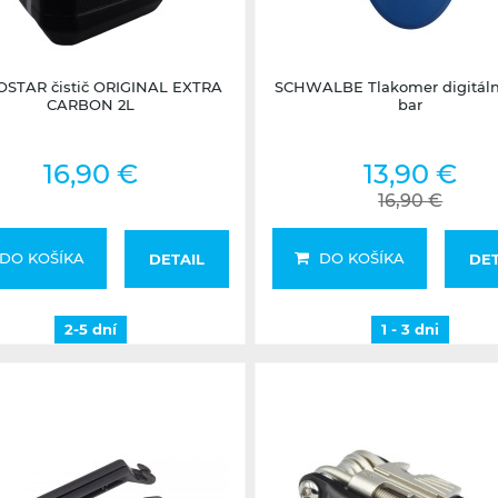
2-5 dní
1 - 3 dni
OSTAR čistič ORIGINAL EXTRA
SCHWALBE Tlakomer digitálny
CARBON 2L
bar
16,90 €
13,90 €
16,90 €
DO KOŠÍKA
DO KOŠÍKA
DETAIL
DET
2-5 dní
1 - 3 dni