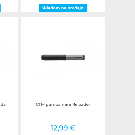
Skladom na predajni
1 - 3 dni
dda
CTM pumpa mini Reloader
12,99 €