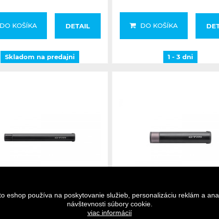
DO KOŠÍKA
DO KOŠÍKA
DETAIL
DET
Skladom na predajni
1 - 3 dni
1 - 3 dni
1 - 3 dni
to eshop používa na poskytovanie služieb, personalizáciu reklám a ana
návštevnosti súbory cookie.
viac informácií
CTM pumpa mini Stram+
CTM pumpa micro Stra