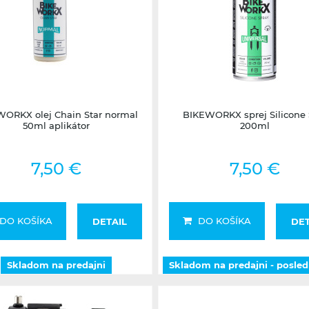
Skladom na predajni
Skladom na predajni - posle
ORKX olej Chain Star normal
BIKEWORKX sprej Silicone 
50ml aplikátor
200ml
7,50 €
7,50 €
DO KOŠÍKA
DO KOŠÍKA
DETAIL
DET
Skladom na predajni
Skladom na predajni - posle