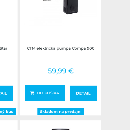
dný kus
Skladom na predajni
Star
CTM elektrická pumpa Compa 900
59,99 €
DO KOŠÍKA
AIL
DETAIL
dný kus
Skladom na predajni