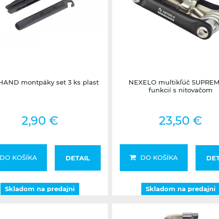
Skladom na predajni
Skladom na predajni
HAND montpáky set 3 ks plast
NEXELO multikľúč SUPREM
funkcií s nitovačom
2,90 €
23,50 €
DO KOŠÍKA
DO KOŠÍKA
DETAIL
DET
Skladom na predajni
Skladom na predajni