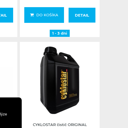
DO KOŠÍKA
AIL
DETAIL
1 - 3 dni
2-5 dní
lýze
m
CYKLOSTAR čistič ORIGINAL