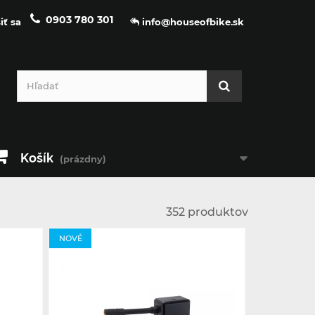
0903 780 301
iť sa
info@houseofbike.sk
Košík
(prázdny)
352 produktov
NOVÉ