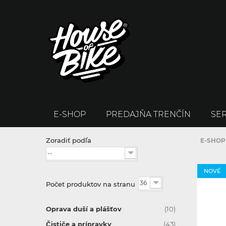
E-SHOP
PREDAJŇA TRENČÍN
SER
Zoradiť podľa
E-SHOP
--
NOVÉ
36
Počet produktov na stranu
Oprava duší a plášťov
(10)
Čističe a prípravky
(43)