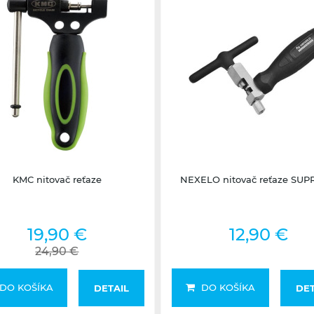
Skladom na predajni
Skladom na predajni
KMC nitovač reťaze
NEXELO nitovač reťaze SU
19,90 €
12,90 €
24,90 €
DO KOŠÍKA
DO KOŠÍKA
DETAIL
DET