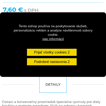
7,60 €
s DPH
Tento eshop používa na poskytovanie služieb,
personalizáciu reklám a analýze návštevnosti súbory
Dostupnosť:
Skladom na predajni
cookie.
viac informácií
Množstvo
Prijať všetky cookies
DO KOŠÍKA
Podrobné nastavenia
DETAILY
Čistiaci a konzervačný prostriedok špeciálne vyvinutý pre diely
bicyklov s matným povrchom.
Slúži na ochranu kovových,