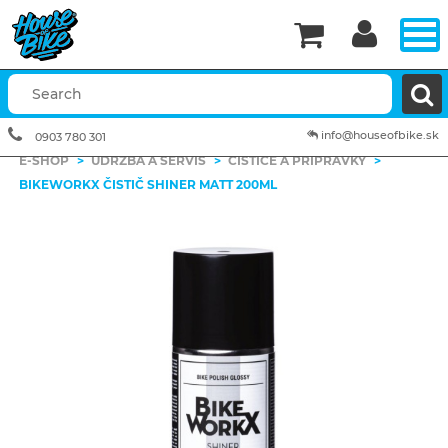


info@houseofbike.sk
0903 780 301
E-SHOP
>
ÚDRŽBA A SERVIS
>
ČISTIČE A PRÍPRAVKY
>
BIKEWORKX ČISTIČ SHINER MATT 200ML