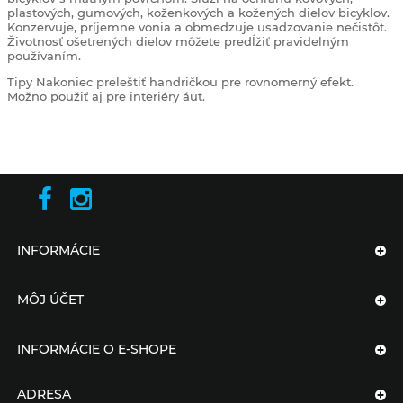
plastových, gumových, koženkových a kožených dielov bicyklov.
Konzervuje, príjemne vonia a obmedzuje usadzovanie nečistôt.
Životnosť ošetrených dielov môžete predĺžiť pravidelným
používaním.
Tipy
Nakoniec preleštiť handričkou pre rovnomerný efekt.
Možno použiť aj pre interiéry áut.
INFORMÁCIE
MÔJ ÚČET
INFORMÁCIE O E-SHOPE
ADRESA