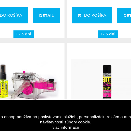
DO KOŠÍKA
DO KOŠÍKA
DETAIL
DET
1 - 3 dni
1 - 3 dni
1 - 3 dni
1 - 3 dni
to eshop používa na poskytovanie služieb, personalizáciu reklám a ana
návštevnosti súbory cookie.
viac informácií
-OFF čistič reťaze X3 Chain
Muc-Off odstraňovač tmelu/l