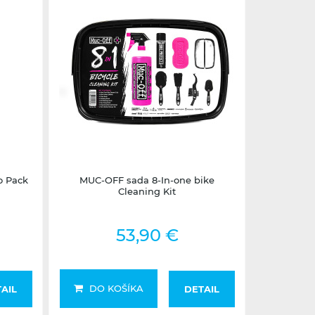
1 - 3 dni
o Pack
MUC-OFF sada 8-In-one bike
Cleaning Kit
53,90 €
DO KOŠÍKA
AIL
DETAIL