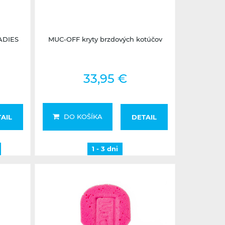
1 - 3 dni
ADIES
MUC-OFF kryty brzdových kotúčov
33,95 €
DO KOŠÍKA
AIL
DETAIL
1 - 3 dni