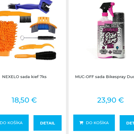
Skladom na predajni
1 - 3 dni
NEXELO sada kief 7ks
MUC-OFF sada Bikespray Du
18,50 €
23,90 €
DO KOŠÍKA
DO KOŠÍKA
DETAIL
DET