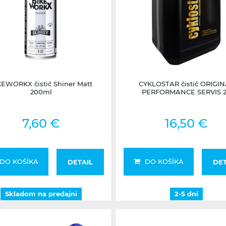
Skladom na predajni
2-5 dní
KEWORKX čistič Shiner Matt
CYKLOSTAR čistič ORIGI
200ml
PERFORMANCE SERVIS 
7,60 €
16,50 €
DO KOŠÍKA
DO KOŠÍKA
DETAIL
DET
Skladom na predajni
2-5 dní