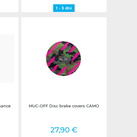
1 - 3 dni
1 - 3 dni
mance
MUC-OFF Disc brake covers CAMO
27,90 €