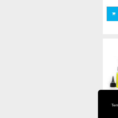
Ten
MUC