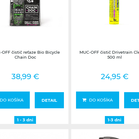
1 - 3 dni
1-3 dni
OFF čistič reťaze Bio Bicycle
MUC-OFF čistič Drivetrain Cl
Chain Doc
500 ml
38,99 €
24,95 €
DO KOŠÍKA
DO KOŠÍKA
DETAIL
DET
1 - 3 dni
1-3 dni