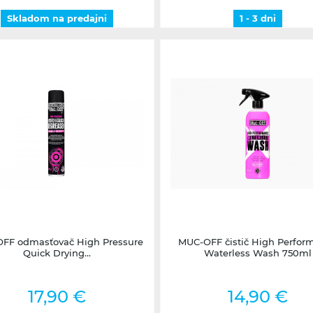
Skladom na predajni
1 - 3 dni
1 - 3 dni
1 - 3 dni
FF odmasťovač High Pressure
MUC-OFF čistič High Perfor
Quick Drying...
Waterless Wash 750ml
17,90 €
14,90 €