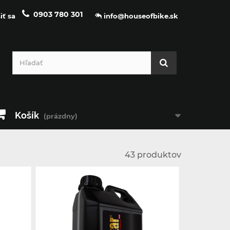
0903 780 301
iť sa
info@houseofbike.sk
Košík
(prázdny)
43 produktov