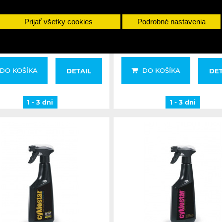
cleaning device kit
Prijať všetky cookies
Podrobné nastavenia
37,90 €
10,90 €
DO KOŠÍKA
DO KOŠÍKA
DETAIL
DET
1 - 3 dni
1 - 3 dni