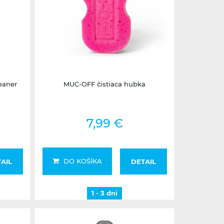
1 - 3 dni
eaner
MUC-OFF čistiaca hubka
7,99 €
DO KOŠÍKA
AIL
DETAIL
1 - 3 dni