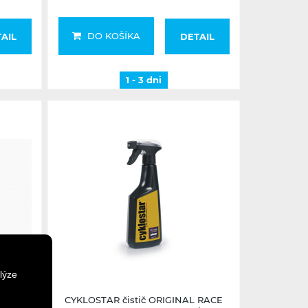
DO KOŠÍKA
AIL
DETAIL
1 - 3 dni
2-5 dní
lýze
epidla
CYKLOSTAR čistič ORIGINAL RACE