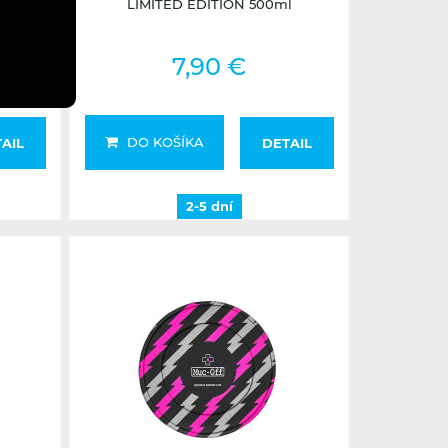
LIMITED EDITION 500ml
7,90 €
DO KOŠÍKA
AIL
DETAIL
2-5 dní