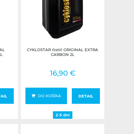
2-5 dní
NAL
CYKLOSTAR čistič ORIGINAL EXTRA
2L
CARBON 2L
16,90 €
DO KOŠÍKA
AIL
DETAIL
2-5 dní