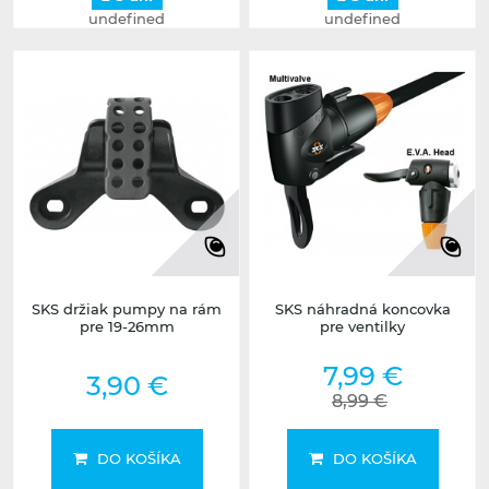
undefined
undefined
SKS držiak pumpy na rám
SKS náhradná koncovka
pre 19-26mm
pre ventilky
7,99 €
3,90 €
8,99 €
DO KOŠÍKA
DO KOŠÍKA