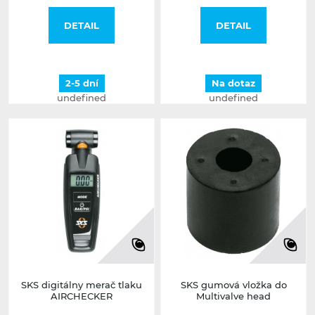
DETAIL
DETAIL
2-5 dní
Na dotaz
undefined
undefined
SKS digitálny merač tlaku
SKS gumová vložka do
AIRCHECKER
Multivalve head