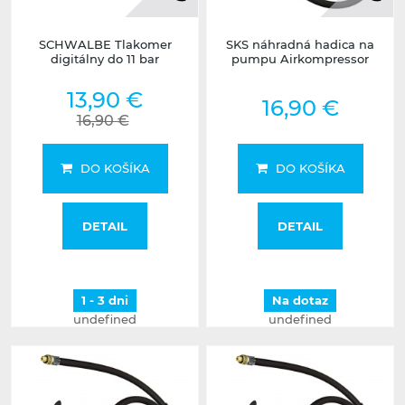
SCHWALBE Tlakomer
SKS náhradná hadica na
digitálny do 11 bar
pumpu Airkompressor
13,90 €
16,90 €
16,90 €
DO KOŠÍKA
DO KOŠÍKA
DETAIL
DETAIL
1 - 3 dni
Na dotaz
undefined
undefined