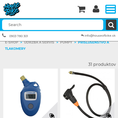


info@houseofbike.sk
0903 780 301
E-SHOP
>
ÚDRŽBA A SERVIS
>
PUMPY
>
PRÍSLUŠENSTVO A
TLAKOMERY
31 produktov