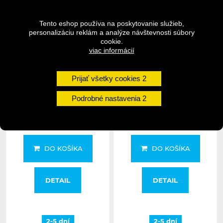
Tento eshop používa na poskytovanie služieb,
personalizáciu reklám a analýze návštevnosti súbory
cookie.
viac informácií
Prijať všetky cookies
SKS univerzálný adaptér
SKS univerzálný adaptér
pre lopty
pre fúkanie matracov
Podrobné nastavenia
1,89 €
1,89 €
DO KOŠÍKA
DO KOŠÍKA
DETAIL
DETAIL
2-5 dní
2-5 dní