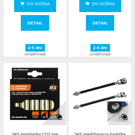
DO KOŠÍKA
DO KOŠÍKA
DETAIL
DETAIL
2-5 dní
2-5 dní
undefined
undefined
SKS bombička CO2 pre
SKS predlžovacia hadička