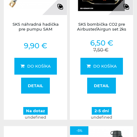
SKS náhradná hadička
SKS bombička CO2 pre
pre pumpu SAM
Airbuster/Airgun set 2ks
6,50 €
9,90 €
7,50 €
DO KOŠÍKA
DO KOŠÍKA
DETAIL
DETAIL
Na dotaz
2-5 dní
undefined
undefined
-5%