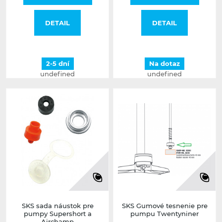
DETAIL
DETAIL
2-5 dní
Na dotaz
undefined
undefined
SKS sada náustok pre
SKS Gumové tesnenie pre
pumpy Supershort a
pumpu Twentyniner
Airchamp