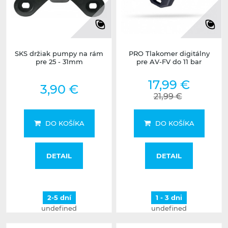
SKS držiak pumpy na rám
PRO Tlakomer digitálny
pre 25 - 31mm
pre AV-FV do 11 bar
17,99 €
3,90 €
21,99 €
DO KOŠÍKA
DO KOŠÍKA
DETAIL
DETAIL
2-5 dní
1 - 3 dni
undefined
undefined