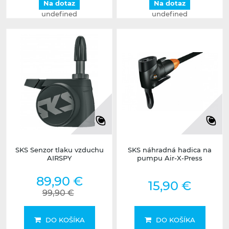
Na dotaz
Na dotaz
undefined
undefined
SKS Senzor tlaku vzduchu
SKS náhradná hadica na
AIRSPY
pumpu Air-X-Press
89,90 €
15,90 €
99,90 €
DO KOŠÍKA
DO KOŠÍKA