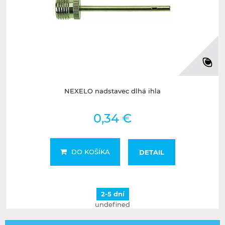
NEXELO nadstavec dlhá ihla
0,34 €
DO KOŠÍKA
DETAIL
2-5 dní
undefined