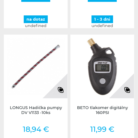
na dotaz
1 - 3 dni
undefined
undefined
LONGUS Hadička pumpy
BETO tlakomer digitálny
DV V1133 -10ks
160PSI
18,94 €
11,99 €