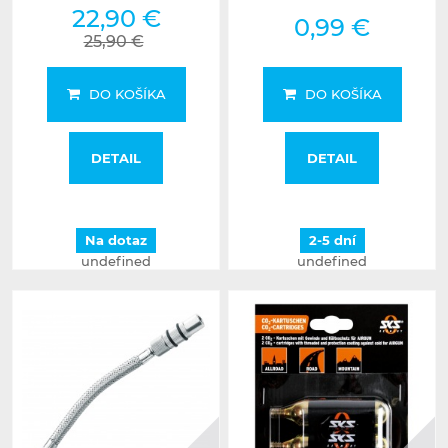
22,90 €
0,99 €
25,90 €
DO KOŠÍKA
DO KOŠÍKA
DETAIL
DETAIL
Na dotaz
2-5 dní
undefined
undefined