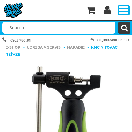


info@houseofbike.sk
0903 780 301
E-SHOP
>
ÚDRŽBA A SERVIS
>
NÁRADIE
>
KMC NITOVAČ
REŤAZE