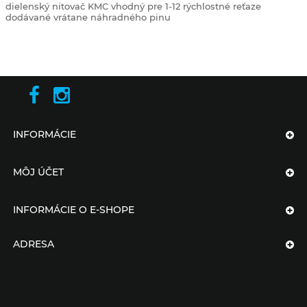
dielenský nitovač KMC
vhodný pre 1-12 rýchlostné reťaze
dodávané vrátane náhradného pinu
INFORMÁCIE
MÔJ ÚČET
INFORMÁCIE O E-SHOPE
ADRESA