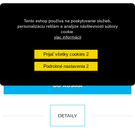
19,90 €
s DPH
24,90 €
Tento eshop používa na poskytovanie služieb,
Pôvodná cena
s DPH
personalizáciu reklám a analýze návštevnosti súbory
cookie.
viac informácií
Dostupnosť:
Skladom na predajni
Prijať všetky cookies
Množstvo
Podrobné nastavenia
DO KOŠÍKA
DETAILY