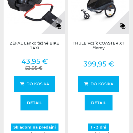
ZÉFAL Lanko ťažné BIKE
THULE Vozík COASTER XT
TAXI
čierny
43,95 €
399,95 €
53,95 €
DO KOŠÍKA
DO KOŠÍKA
DETAIL
DETAIL
Skladom na predajni
1 - 3 dni