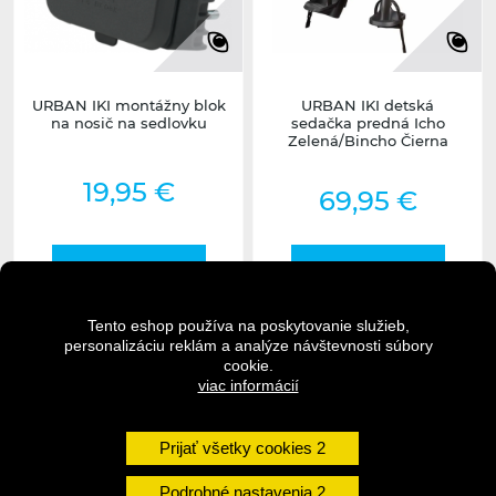
URBAN IKI montážny blok
URBAN IKI detská
na nosič na sedlovku
sedačka predná Icho
Zelená/Bincho Čierna
19,95 €
69,95 €
DO KOŠÍKA
DO KOŠÍKA
Tento eshop používa na poskytovanie služieb,
personalizáciu reklám a analýze návštevnosti súbory
DETAIL
DETAIL
cookie.
viac informácií
Skladom na predajni -
Prijať všetky cookies
Skladom na predajni
posledný kus
undefined
undefined
Podrobné nastavenia