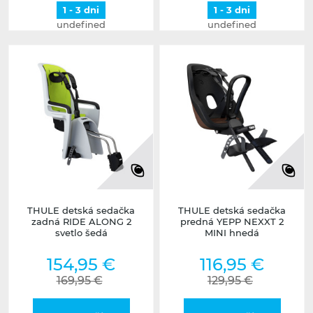
1 - 3 dni
1 - 3 dni
undefined
undefined
THULE detská sedačka
THULE detská sedačka
zadná RIDE ALONG 2
predná YEPP NEXXT 2
svetlo šedá
MINI hnedá
154,95 €
116,95 €
169,95 €
129,95 €