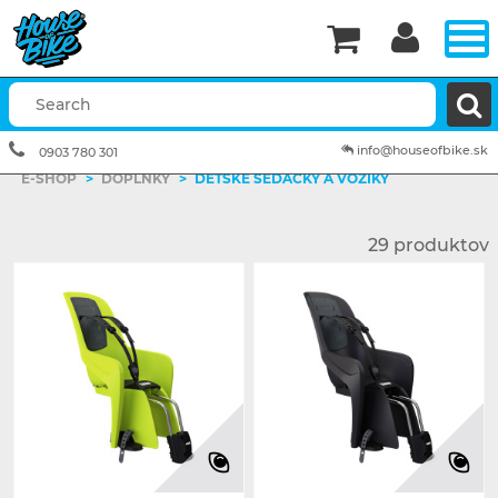


info@houseofbike.sk
0903 780 301
E-SHOP
>
DOPLNKY
>
DETSKÉ SEDAČKY A VOZÍKY
29 produktov