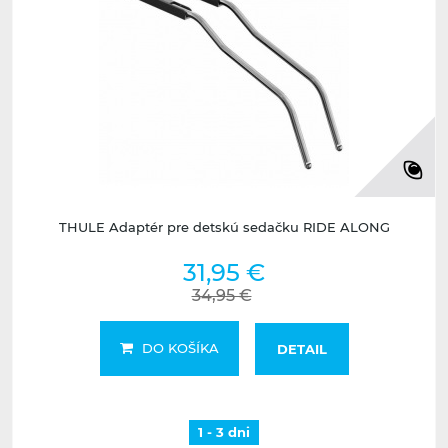
THULE Adaptér pre detskú sedačku RIDE ALONG
31,95 €
34,95 €
DO KOŠÍKA
DETAIL
1 - 3 dni