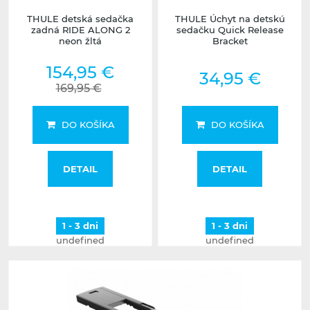
THULE detská sedačka
THULE Úchyt na detskú
zadná RIDE ALONG 2
sedačku Quick Release
neon žltá
Bracket
154,95 €
34,95 €
169,95 €
DO KOŠÍKA
DO KOŠÍKA
DETAIL
DETAIL
1 - 3 dni
1 - 3 dni
undefined
undefined