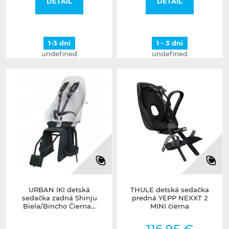
DETAIL
DETAIL
1-3 dni
1 - 3 dni
undefined
undefined
URBAN IKI detská
THULE detská sedačka
sedačka zadná Shinju
predná YEPP NEXXT 2
Biela/Bincho Čierna...
MINI čierna