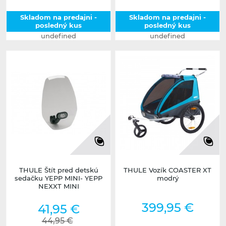
Skladom na predajni -
Skladom na predajni -
posledný kus
posledný kus
undefined
undefined
THULE Štít pred detskú
THULE Vozík COASTER XT
sedačku YEPP MINI- YEPP
modrý
NEXXT MINI
399,95 €
41,95 €
44,95 €