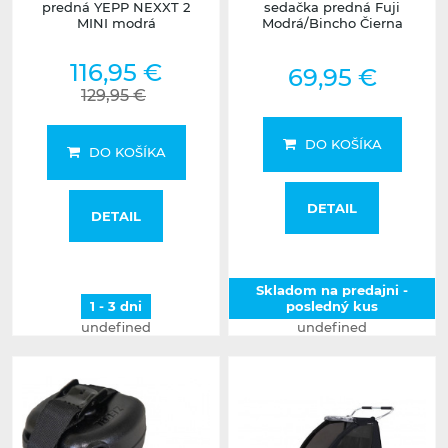
predná YEPP NEXXT 2
sedačka predná Fuji
MINI modrá
Modrá/Bincho Čierna
116,95 €
69,95 €
129,95 €
DO KOŠÍKA
DO KOŠÍKA
DETAIL
DETAIL
Skladom na predajni -
1 - 3 dni
posledný kus
undefined
undefined