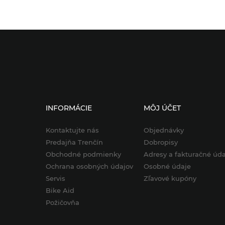
INFORMÁCIE
MÔJ ÚČET
Kontaktujte nás
Objednávky
Predajňa Trenčín
Dobropisy
Obchodné podmienky
Adresy a fakturačné úda
Ochrana osobných údajov
Osobné údaje
Servis
Zľavové kupóny
Bike Aid
Požičovňa