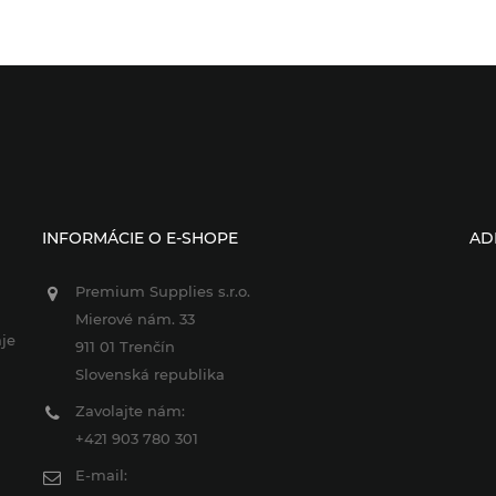
INFORMÁCIE O E-SHOPE
AD
Premium Supplies s.r.o.
Mierové nám. 33
je
911 01 Trenčín
Slovenská republika
Zavolajte nám:
+421 903 780 301
E-mail: