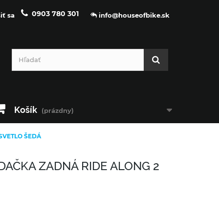
0903 780 301
iť sa
info@houseofbike.sk
Košík
(prázdny)
SVETLO ŠEDÁ
DAČKA ZADNÁ RIDE ALONG 2