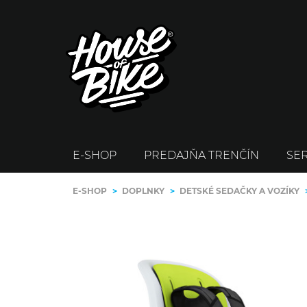
E-SHOP
PREDAJŇA TRENČÍN
SER
E-SHOP
>
DOPLNKY
>
DETSKÉ SEDAČKY A VOZÍKY