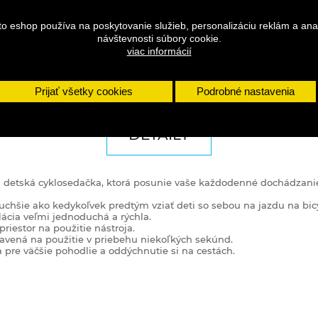
to eshop používa na poskytovanie služieb, personalizáciu reklám a ana
návštevnosti súbory cookie.
viac informácií
Prijať všetky cookies
Podrobné nastavenia
DETAILY
á detská cyklosedačka, ktorá posunie vaše každodenné dochádzanie
chšie ako kedykoľvek predtým vziať deti so sebou na jazdu na bicy
lácia veľmi jednoduchá a rýchla.
riestor na použitie nástroja.
avená na použitie v priebehu niekoľkých sekúnd.
 pre väčšie pohodlie a oddýchnutie si na cestách.