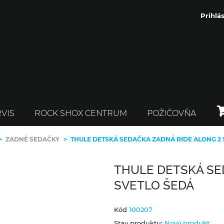
Prihlás
VIS
ROCK SHOX CENTRUM
POŽIČOVŇA
>
ZADNÉ SEDAČKY
>
THULE DETSKÁ SEDAČKA ZADNÁ RIDE ALONG 2 
THULE DETSKÁ SE
SVETLO ŠEDÁ
Kód
100207
Stav produktu:
Nový produkt