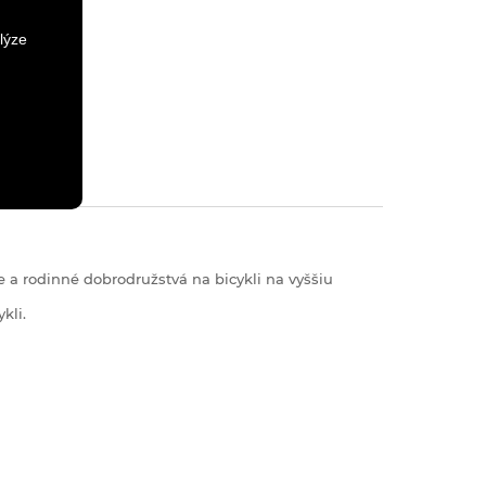
lýze
 a rodinné dobrodružstvá na bicykli na vyššiu
kli.