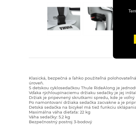
Ten
Klasická, bezpečná a ľahko použiteľná polohovateľn
úroveň.
S detskou cyklosedačkou Thule RideAlong je jednodu
Vďaka rýchloupínaciemu držiaku sedačky je jej inšta
Držiak je pripevnený skrutkami spredu, kde je voľný p
Po namontovaní držiaka sedačka zacvakne a je pripr
Detská sedačka na bicykel má tiež funkciu sklápania
Maximálna váha dieťaťa: 22 kg
Váha sedačky: 5.2 kg
Bezpečnostný postroj 3-bodový