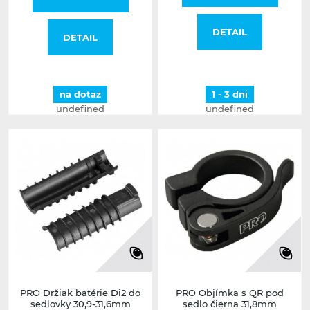
DETAIL
DETAIL
na dotaz
1 - 3 dni
undefined
undefined
PRO Držiak batérie Di2 do
PRO Objímka s QR pod
sedlovky 30,9-31,6mm
sedlo čierna 31,8mm