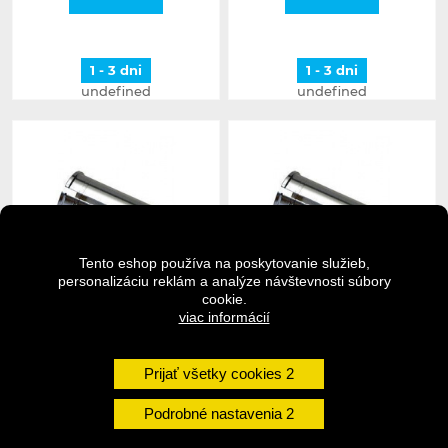
1 - 3 dni
1 - 3 dni
undefined
undefined
Tento eshop používa na poskytovanie služieb,
personalizáciu reklám a analýze návštevnosti súbory
cookie.
viac informácií
M-WAVE redukcia
M-WAVE redukcia
sedlovky 27,2-30.2MM
Prijať všetky cookies
sedlovky 25,4-26.6MM
Podrobné nastavenia
2,99 €
3,10 €