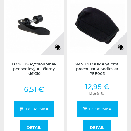
LONGUS Rýchloupinák
SR SUNTOUR Kryt proti
podsedlový AL čierny
prachu NCX Sedlovka
M6X50
PEE003
12,95 €
6,51 €
13,95 €
DO KOŠÍKA
DO KOŠÍKA
DETAIL
DETAIL