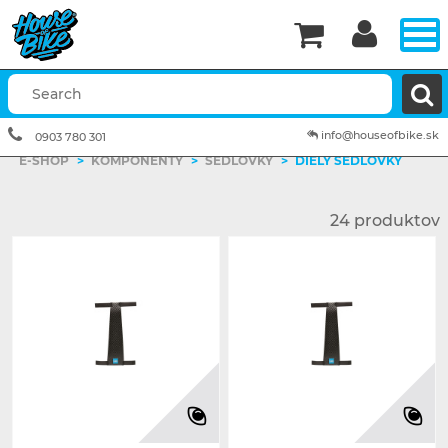


info@houseofbike.sk
0903 780 301
E-SHOP
>
KOMPONENTY
>
SEDLOVKY
>
DIELY SEDLOVKY
24 produktov