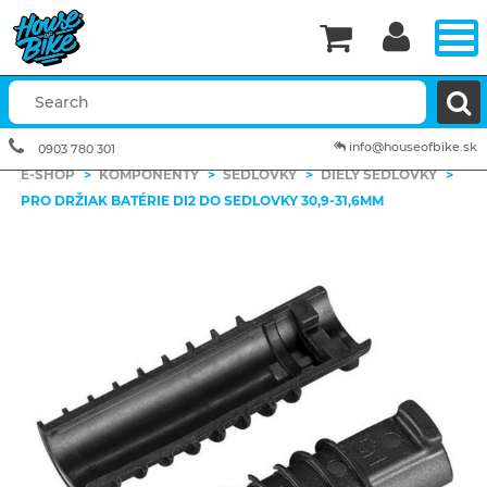


info@houseofbike.sk
0903 780 301
E-SHOP
>
KOMPONENTY
>
SEDLOVKY
>
DIELY SEDLOVKY
>
PRO DRŽIAK BATÉRIE DI2 DO SEDLOVKY 30,9-31,6MM