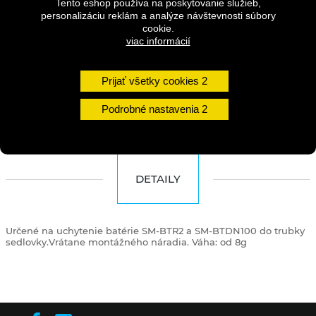
Tento eshop používa na poskytovanie služieb,
personalizáciu reklám a analýze návštevnosti súbory
Dostupnosť:
1 - 3 dni
cookie.
viac informácií
Množstvo
Prijať všetky cookies
DO KOŠÍKA
Podrobné nastavenia
DETAILY
Určené na uchytenie batérie SM-BTR2 a SM-BTDN100 do trubky
sedlovky.Vrátane montážného náradia. Váha: od 8g