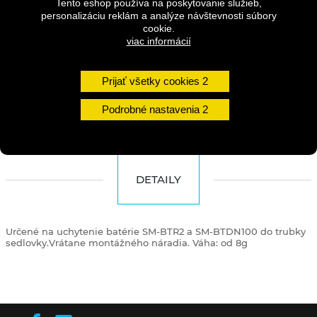
Tento eshop používa na poskytovanie služieb,
personalizáciu reklám a analýze návštevnosti súbory
Dostupnosť:
1 - 3 dni
cookie.
viac informácií
Množstvo
Prijať všetky cookies
DO KOŠÍKA
Podrobné nastavenia
DETAILY
Určené na uchytenie batérie SM-BTR2 a SM-BTDN100 do trubky
sedlovky.Vrátane montážného náradia. Váha: od 8g