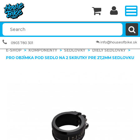


info@houseofbike.sk
0903 780 301
E-SHOP
>
KOMPONENTY
>
SEDLOVKY
>
DIELY SEDLOVKY
>
PRO OBJÍMKA POD SEDLO NA 2 SKRUTKY PRE 27,2MM SEDLOVKU