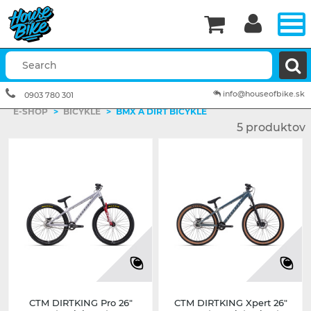


info@houseofbike.sk
0903 780 301
E-SHOP
>
BICYKLE
>
BMX A DIRT BICYKLE
5 produktov
CTM DIRTKING Pro 26"
CTM DIRTKING Xpert 26"