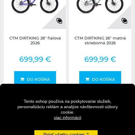
CTM DIRTKING 26" fialová
CTM DIRTKING 26" matná
2026
strieborná 2026
699,99 €
699,99 €
DO KOŠÍKA
DO KOŠÍKA
DETAIL
DETAIL
Tento eshop používa na poskytovanie služieb,
personalizáciu reklám a analýze návštevnosti súbory
cookie.
viac informácií
Nedostupné
Nedostupné
undefined
undefined
Prijať všetky cookies