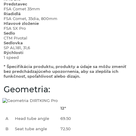
Predstavec
FSA Comet 35mm
Riadidlá
FSA Comet, 35dia, 800mm
Hlavové zloženie
FSA SX Pro
Sedlo
CTM Pivotal
Sedlovka
SP AL181, 31,6
Rýchlosti
1 speed
* Špecifikácia produktu, produkty a údaje sa môžu zmeniť
bez predchádzajúceho upozornenia, aby sa zlepšila ich
funkčnosť, spoľahlivosť alebo dizajn.
Geometria:
12"
A
Head tube angle
69.50
B
Seat tube angle
72.50