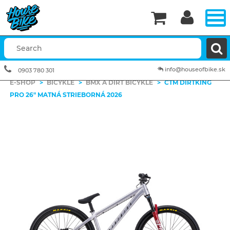


info@houseofbike.sk
0903 780 301
E-SHOP
>
BICYKLE
>
BMX A DIRT BICYKLE
>
CTM DIRTKING
PRO 26" MATNÁ STRIEBORNÁ 2026