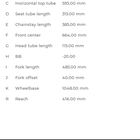
C
Horizontal top tube
595.00 mm
D
Seat tube length
315.00 mm
E
Chainstay length
385.00 mm
F
Front center
664.00 mm
G
Head tube length
115.00 mm
H
BB
-20.00
I
Fork length
485.00 mm
J
Fork offset
40.00 mm
K
Wheelbase
1048.00 mm
R
Reach
416.00 mm