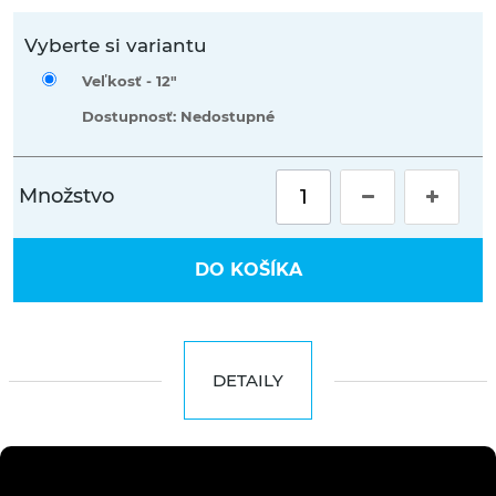
Vyberte si variantu
Veľkosť -
12"
Dostupnosť: Nedostupné
Množstvo
DO KOŠÍKA
DETAILY
Dostaň sa každý deň o level vyššie. Pumptrack, dirty, street, či
slopestyle. Dirtking je ako doma vo všetkom