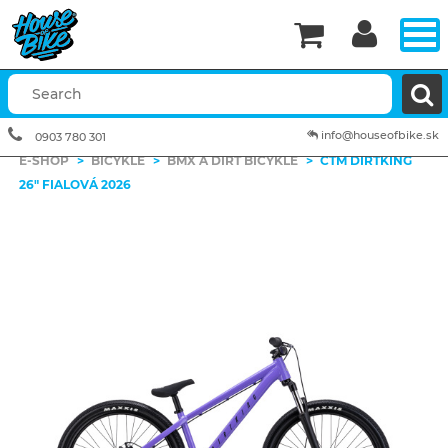


info@houseofbike.sk
0903 780 301
E-SHOP
>
BICYKLE
>
BMX A DIRT BICYKLE
>
CTM DIRTKING
26" FIALOVÁ 2026