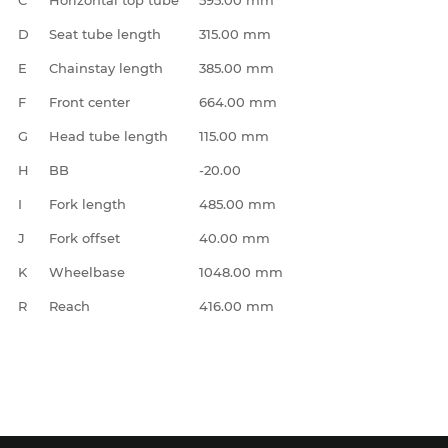
D
Seat tube length
315.00 mm
E
Chainstay length
385.00 mm
F
Front center
664.00 mm
G
Head tube length
115.00 mm
H
BB
-20.00
I
Fork length
485.00 mm
J
Fork offset
40.00 mm
K
Wheelbase
1048.00 mm
R
Reach
416.00 mm