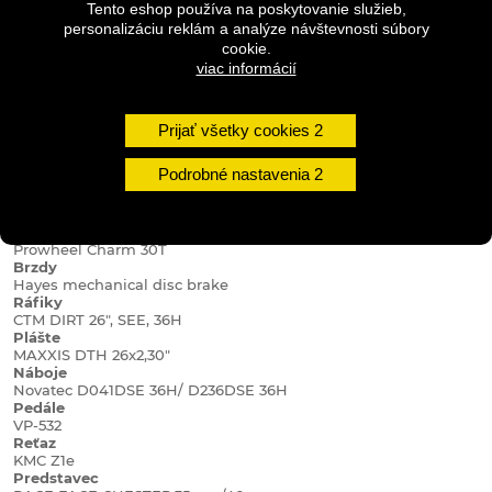
alebo roztočiť tailwhip z najväčšieho odrazu v bikeparku.
Tento eshop používa na poskytovanie služieb,
personalizáciu reklám a analýze návštevnosti súbory
cookie.
Špecifikácia:
viac informácií
Rám
ALU 6061, Dirt Jump / Pumptrack Geometry, ISCG05, Rear
Prijať všetky cookies
Derailleur ready, 12"
Vidlica
Podrobné nastavenia
RST DIRT-T / D
Viackolečko
Sprocket 12T
Kľuky
Prowheel Charm 30T
Brzdy
Hayes mechanical disc brake
Ráfiky
CTM DIRT 26", SEE, 36H
Plášte
MAXXIS DTH 26x2,30"
Náboje
Novatec D041DSE 36H/ D236DSE 36H
Pedále
VP-532
Reťaz
KMC Z1e
Predstavec