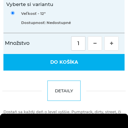
Vyberte si variantu
Veľkosť -
12"
Dostupnosť: Nedostupné
Množstvo
DO KOŠÍKA
DETAILY
Dostaň sa každý deň o level vyššie. Pumptrack, dirty, street, či
slopestyle. Dirtking je ako doma vo všetkom
spomenutom.
Jednoducho si vyberieš, či chceš dnes
pumpovať vlny a užívať si zábavu na lokálnom pumptracku,