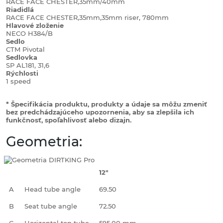
RACE FACE CHESTER,35mm/40mm
Riadidlá
RACE FACE CHESTER,35mm,35mm riser, 780mm
Hlavové zloženie
NECO H384/B
Sedlo
CTM Pivotal
Sedlovka
SP AL181, 31,6
Rýchlosti
1 speed
* Špecifikácia produktu, produkty a údaje sa môžu zmeniť
bez predchádzajúceho upozornenia, aby sa zlepšila ich
funkčnosť, spoľahlivosť alebo dizajn.
Geometria:
12"
A
Head tube angle
69.50
B
Seat tube angle
72.50
C
Horizontal top tube
595.00 mm