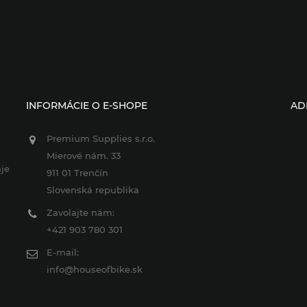
INFORMÁCIE O E-SHOPE
AD
Premium Supplies s.r.o.
Mierové nám. 33
je
911 01 Trenčín
Slovenská republika
Zavolajte nám:
+421 903 780 301
E-mail:
info@houseofbike.sk