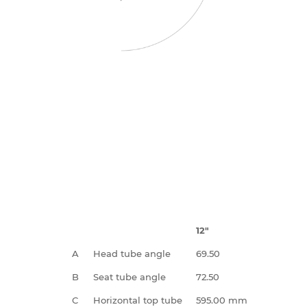
12"
A
Head tube angle
69.50
B
Seat tube angle
72.50
C
Horizontal top tube
595.00 mm