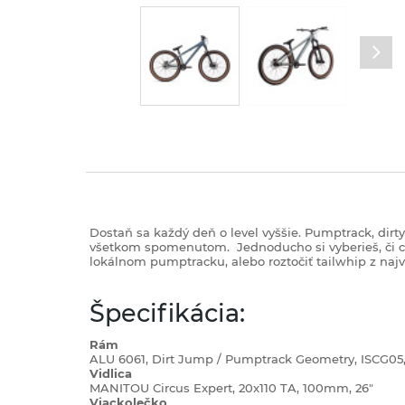
Dostaň sa každý deň o level vyššie. Pumptrack, dirty,
všetkom spomenutom.
Jednoducho si vyberieš, či 
lokálnom pumptracku, alebo roztočiť tailwhip z naj
Špecifikácia:
Rám
ALU 6061, Dirt Jump / Pumptrack Geometry, ISCG05, R
Vidlica
MANITOU Circus Expert, 20x110 TA, 100mm, 26"
Viackolečko