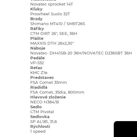
Novatec sprocket 14T
Kľuky
Prowheel Suolo 32T
Brzdy
Shimano MT410 / SMRT26S
Ráfiky
CTM DIRT 26", SEE, 36H
Plášte
MAXXIS DTH 26x2,30"
Náboje
Novatec- DH41SB-20 36H/NOVATEC D236SBT 36H
Pedále
VP-532
Reťaz
KMC Z1e
Predstavec
FSA Comet 35mm
Riadidlá
FSA Comet, 35dia, 800mm
Hlavové
zloženie
NECO H384/B
Sedlo
CTM Pivotal
Sedlovka
SP AL181, 31,6
Rýchlosti
1 speed