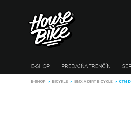
E-SHOP
PREDAJŇA TRENČÍN
SER
E-SHOP
>
BICYKLE
>
BMX A DIRT BICYKLE
>
CTM D