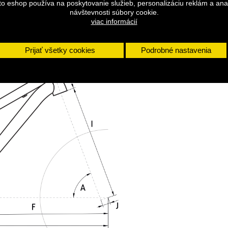
to eshop používa na poskytovanie služieb, personalizáciu reklám a ana
návštevnosti súbory cookie.
žu zmeniť bez predchádzajúceho upozornenia,
viac informácií
zajn.
Prijať všetky cookies
Podrobné nastavenia