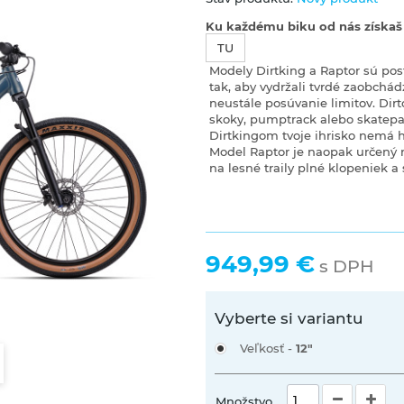
Ku každému biku od nás získaš a
TU
Modely Dirtking a Raptor sú po
tak, aby vydržali tvrdé zaobchád
neustále posúvanie limitov. Dirt
skoky, pumptrack alebo skatepa
Dirtkingom tvoje ihrisko nemá h
Model Raptor je naopak určený 
na lesné traily plné klopeniek a
949,99 €
s DPH
Vyberte si variantu
Veľkosť -
12"
Množstvo