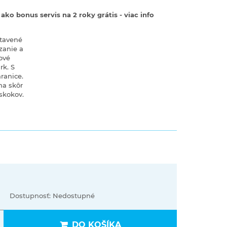
ko bonus servis na 2 roky grátis - viac info
stavené
zanie a
ové
rk. S
ranice.
na skôr
 skokov.
Dostupnosť: Nedostupné
DO KOŠÍKA