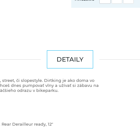
DETAILY
 street, či slopestyle. Dirtking je ako doma vo
chceš dnes pumpovať vlny a užívať si zábavu na
väčšieho odrazu v bikeparku.
ear Derailleur ready, 12"