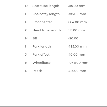
D
Seat tube length
315.00 mm
E
Chainstay length
385.00 mm
F
Front center
664.00 mm
G
Head tube length
115.00 mm
H
BB
-20.00
I
Fork length
485.00 mm
J
Fork offset
40.00 mm
K
Wheelbase
1048.00 mm
R
Reach
416.00 mm