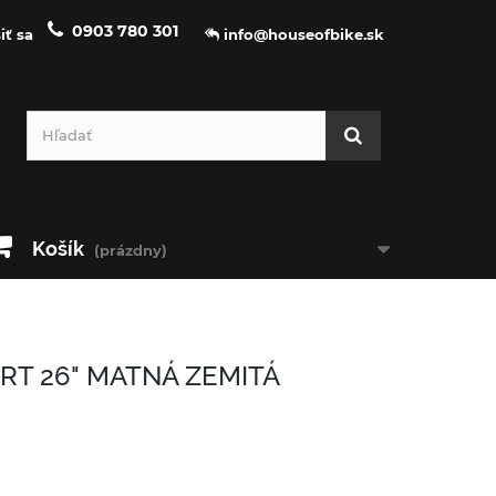
0903 780 301
iť sa
info@houseofbike.sk
Košík
(prázdny)
RT 26" MATNÁ ZEMITÁ