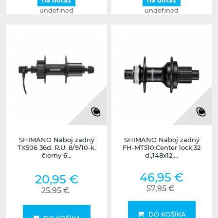
na dotaz
na dotaz
undefined
undefined
SHIMANO Náboj zadný
SHIMANO Náboj zadný
TX506 36d. R.U. 8/9/10-k.
FH-MT510,Center lock,32
čierny 6...
d.,148x12,...
46,95 €
20,95 €
57,95 €
25,95 €
DO KOŠÍKA