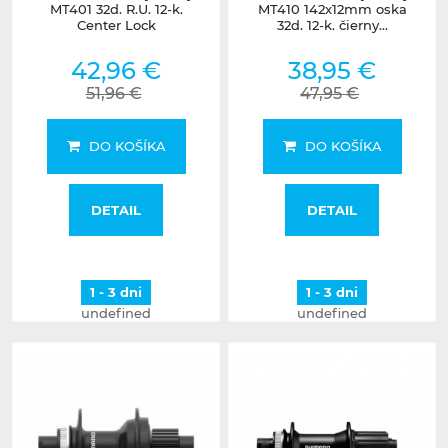
MT401 32d. R.U. 12-k.
MT410 142x12mm oska
Center Lock
32d. 12-k. čierny...
42,96 €
38,95 €
51,96 €
47,95 €
DO KOŠÍKA
DO KOŠÍKA
DETAIL
DETAIL
1 - 3 dni
1 - 3 dni
undefined
undefined