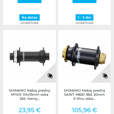
Na dotaz
1 - 3 dni
undefined
undefined
SHIMANO Náboj predný
SHIMANO Náboj predný
MT410 110x15mm oska
SAINT M820 36d. 20mm
32d. čierny...
E-thru oska...
23,95 €
105,96 €