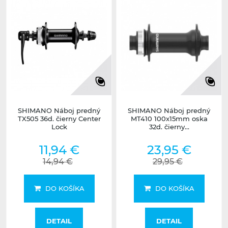
SHIMANO Náboj predný
SHIMANO Náboj predný
TX505 36d. čierny Center
MT410 100x15mm oska
Lock
32d. čierny...
11,94 €
23,95 €
14,94 €
29,95 €
DO KOŠÍKA
DO KOŠÍKA
DETAIL
DETAIL