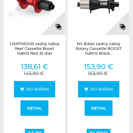
DARTMOOR zadný náboj
NS Bikes zadný náboj
Reel Cassette Boost
Rotary Cassette BOOST
148x12 Red 32 dier
148X12 Black...
138,61 €
153,90 €
145,90 €
163,90 €
DO KOŠÍKA
DO KOŠÍKA
DETAIL
DETAIL
2-5 dní
Na dotaz