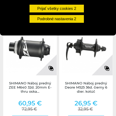
Prijať všetky cookies
1 - 3 dni
1 - 3 dni
undefined
undefined
Podrobné nastavenia
SHIMANO Náboj predný
SHIMANO Náboj predný
ZEE M640 32d. 20mm E-
Deore M525 36d. čierny 6
thru oska...
dier. kotúč
60,95 €
26,95 €
72,95 €
32,95 €