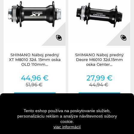
SHIMANO Náboj predný
SHIMANO Náboj predný
XT M8010 32d. 15mm oska
Deore M6010 32d.15mm
OLD 110mm...
oska Center...
44,96 €
27,99 €
51,96 €
44,94 €
DO KOŠÍKA
DO KOŠÍKA
Tento eshop používa na poskytovanie služieb,
personalizáciu reklám a analýze návštevnosti súbory
DETAIL
DETAIL
cookie.
viac informácií