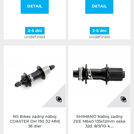
DETAIL
DETAIL
2-5 dní
2-5 dní
undefined
undefined
NS Bikes zadný náboj
SHIMANO Náboj zadný
COASTER DH 150 (12 MM)
ZEE M640 135x12mm oska
36 dier
32d. 8/9/10-k....