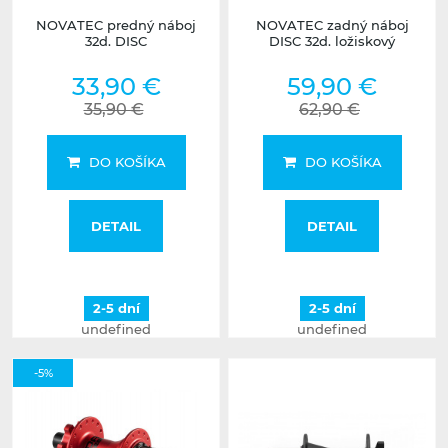
NOVATEC predný náboj
NOVATEC zadný náboj
32d. DISC
DISC 32d. ložiskový
33,90 €
59,90 €
35,90 €
62,90 €
DO KOŠÍKA
DO KOŠÍKA
DETAIL
DETAIL
2-5 dní
2-5 dní
undefined
undefined
-5%