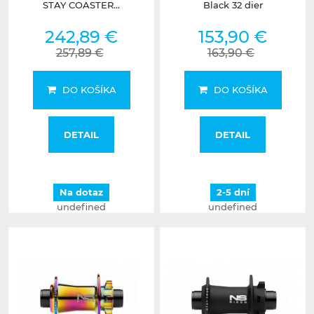
STAY COASTER...
Black 32 dier
242,89 €
153,90 €
257,89 €
163,90 €
DO KOŠÍKA
DO KOŠÍKA
DETAIL
DETAIL
Na dotaz
2-5 dní
undefined
undefined