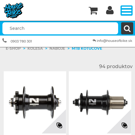


info@houseofbike.sk
0903 780 301
E-SHOP
>
KOLESÁ
>
NÁBOJE
>
MTB KOTÚČOVÉ
94 produktov