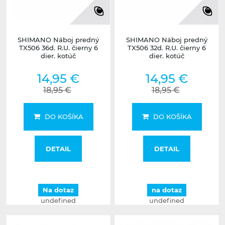
SHIMANO Náboj predný
SHIMANO Náboj predný
TX506 36d. R.U. čierny 6
TX506 32d. R.U. čierny 6
dier. kotúč
dier. kotúč
14,95 €
14,95 €
18,95 €
18,95 €
DO KOŠÍKA
DO KOŠÍKA
DETAIL
DETAIL
Na dotaz
na dotaz
undefined
undefined