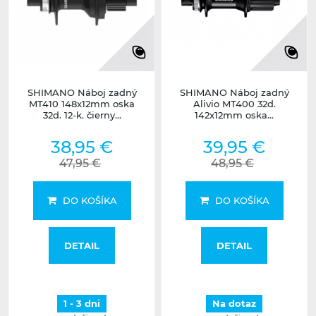
SHIMANO Náboj zadný
SHIMANO Náboj zadný
MT410 148x12mm oska
Alivio MT400 32d.
32d. 12-k. čierny...
142x12mm oska...
38,95 €
39,95 €
47,95 €
48,95 €
DO KOŠÍKA
DO KOŠÍKA
DETAIL
DETAIL
1 - 3 dni
Na dotaz