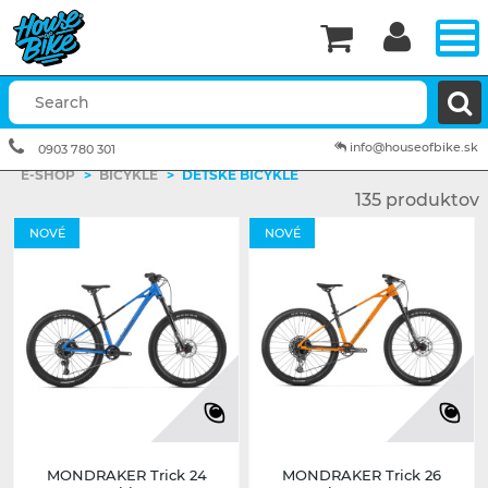


info@houseofbike.sk
0903 780 301
E-SHOP
>
BICYKLE
>
DETSKÉ BICYKLE
135 produktov
NOVÉ
NOVÉ
MONDRAKER Trick 24
MONDRAKER Trick 26