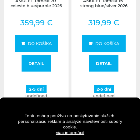
AMULET Tomcat 20"
AMULET Tomcat 16"
celeste blue/purple 2026
strong blue/silver 2026
359,99 €
319,99 €
DO KOŠÍKA
DO KOŠÍKA
DETAIL
DETAIL
2-5 dní
2-5 dní
undefined
undefined
Tento eshop používa na poskytovanie služieb,
personalizáciu reklám a analýze návštevnosti súbory
cookie.
viac informácií