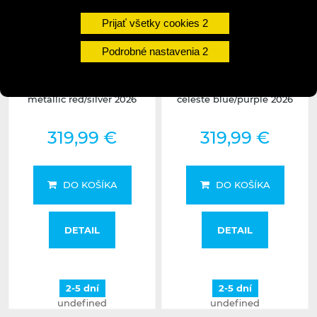
Prijať všetky cookies
Podrobné nastavenia
AMULET Tomcat 16"
AMULET Tomcat 16"
metallic red/silver 2026
celeste blue/purple 2026
319,99 €
319,99 €
DO KOŠÍKA
DO KOŠÍKA
DETAIL
DETAIL
2-5 dní
2-5 dní
undefined
undefined