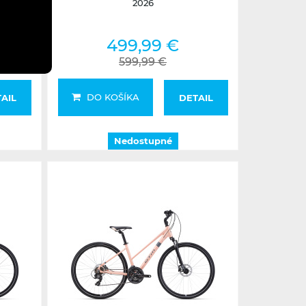
2026
499,99 €
599,99 €
DO KOŠÍKA
AIL
DETAIL
Nedostupné