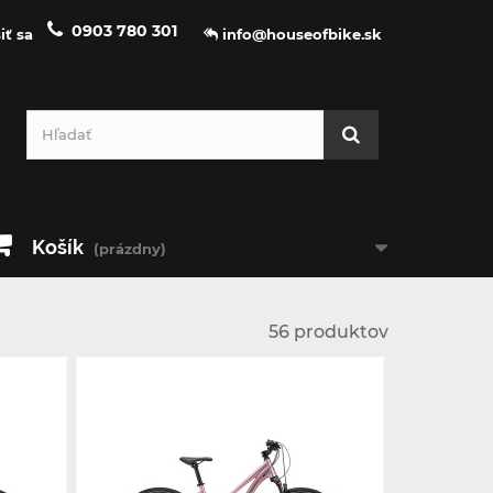
0903 780 301
iť sa
info@houseofbike.sk
Košík
(prázdny)
56 produktov