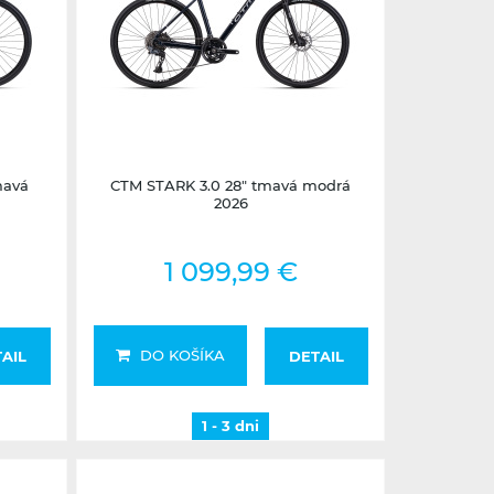
1 - 3 dni
mavá
CTM STARK 3.0 28" tmavá modrá
2026
1 099,99 €
DO KOŠÍKA
AIL
DETAIL
1 - 3 dni