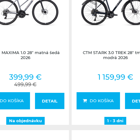
Na objednávku
1 - 3 dni
 MAXIMA 1.0 28" matná šedá
CTM STARK 3.0 TREK 28" t
2026
modrá 2026
399,99 €
1 159,99 €
499,99 €
DO KOŠÍKA
DO KOŠÍKA
DETAIL
DET
Na objednávku
1 - 3 dni