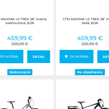
Nedostupné
Na objednávku
 MAXIMA 1.0 TREK 28" matná
CTM MAXIMA 1.0 TREK 28" 
svetloružová 2026
šedá 2026
459,99 €
459,99 €
559,99 €
559,99 €
DO KOŠÍKA
DO KOŠÍKA
DETAIL
DET
Nedostupné
Na objednávku