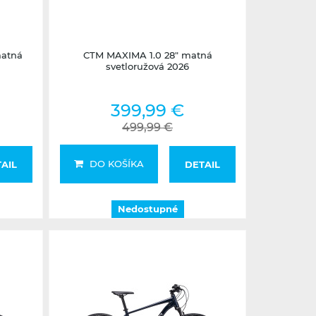
Nedostupné
matná
CTM MAXIMA 1.0 28" matná
svetloružová 2026
399,99 €
499,99 €
DO KOŠÍKA
AIL
DETAIL
Nedostupné