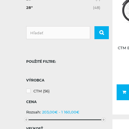
28"
(48)
CTM B
POUŽITÉ FILTRE:
VÝROBCA
CTM
(56)
CENA
Rozsah:
203,00€ - 1 160,00€
VEĽKOSŤ