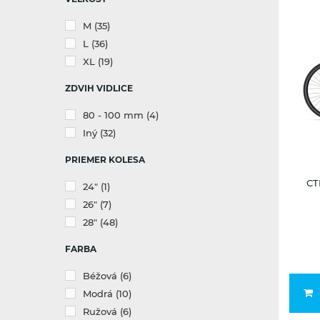
M
(35)
L
(36)
XL
(19)
ZDVIH VIDLICE
80 - 100 mm
(4)
Iný
(32)
PRIEMER KOLESA
CT
24"
(1)
26"
(7)
28"
(48)
FARBA
Béžová
(6)
Modrá
(10)
Ružová
(6)