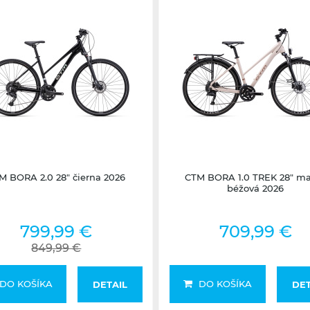
Nedostupné
Nedostupné
M BORA 2.0 28" čierna 2026
CTM BORA 1.0 TREK 28" m
béžová 2026
799,99 €
709,99 €
849,99 €
DO KOŠÍKA
DO KOŠÍKA
DETAIL
DET