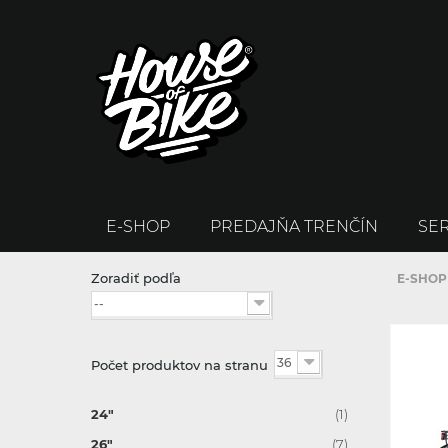
E-SHOP
PREDAJŇA TRENČÍN
SER
Zoradiť podľa
E-SHOP
--
36
Počet produktov na stranu
24"
(1)
26"
(7)