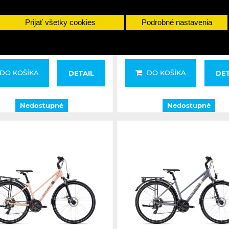
čierna 2026
Prijať všetky cookies
Podrobné nastavenia
559,99 €
499,99 €
659,99 €
599,99 €
DO KOŠÍKA
DO KOŠÍKA
DETAIL
DET
Nedostupné
Nedostupné