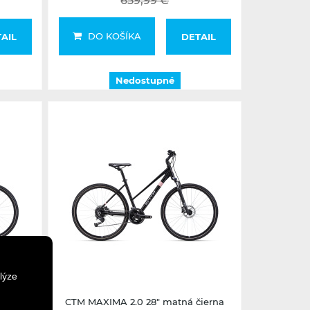
659,99 €
DO KOŠÍKA
AIL
DETAIL
Nedostupné
Nedostupné
lýze
 2026
CTM MAXIMA 2.0 28" matná čierna