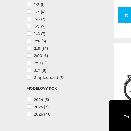
1x3
(1)
1x3
(4)
1x6
(3)
1x7
(7)
1x8
(3)
2x8
(5)
2x9
(14)
2x10
(6)
2x11
(2)
3x7
(8)
Singlespeed
(3)
MODELOVÝ ROK
2024
(3)
2025
(7)
2026
(46)
Ten
CTM