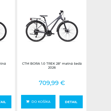
Nedostupné
atná
CTM BORA 1.0 TREK 28" matná šedá
2026
709,99 €
DO KOŠÍKA
AIL
DETAIL