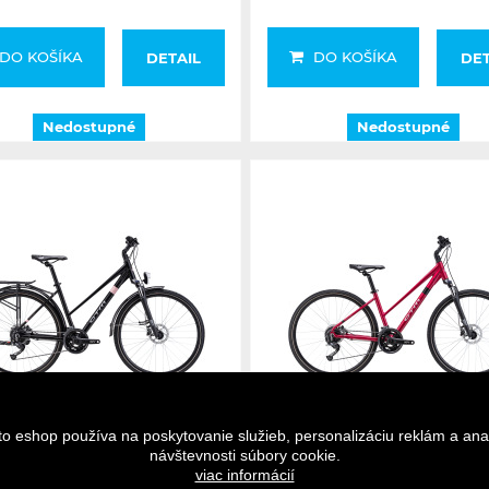
DO KOŠÍKA
DO KOŠÍKA
DETAIL
DET
Nedostupné
Nedostupné
Nedostupné
Nedostupné
to eshop používa na poskytovanie služieb, personalizáciu reklám a ana
návštevnosti súbory cookie.
viac informácií
 MAXIMA 2.0 TREK 28" matná
CTM MAXIMA 2.0 28" ružová