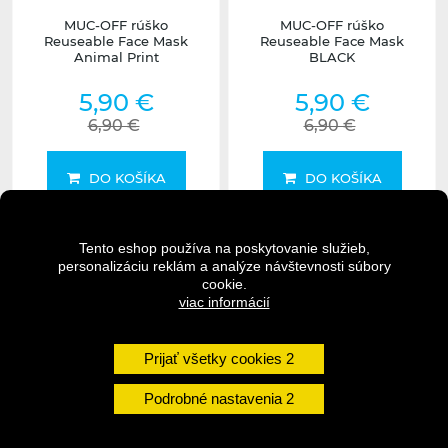
MUC-OFF rúško
MUC-OFF rúško
Reuseable Face Mask
Reuseable Face Mask
Animal Print
BLACK
5,90 €
5,90 €
6,90 €
6,90 €
DO KOŠÍKA
DO KOŠÍKA
DETAIL
DETAIL
Tento eshop používa na poskytovanie služieb,
personalizáciu reklám a analýze návštevnosti súbory
cookie.
viac informácií
Skladom na predajni -
Skladom na predajni -
posledný kus
posledný kus
Prijať všetky cookies
undefined
undefined
Podrobné nastavenia
Posledná strana. .
Vrátiť sa na začiatok.