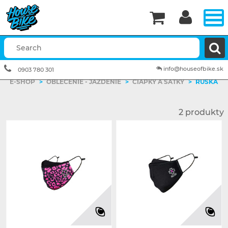


info@houseofbike.sk
0903 780 301
E-SHOP
>
OBLEČENIE - JAZDENIE
>
ČIAPKY A ŠATKY
>
RÚŠKA
2 produkty