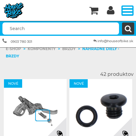


info@houseofbike.sk
0903 780 301
E-SHOP
>
KOMPONENTY
>
BRZDY
>
NÁHRADNÉ DIELY -
BRZDY
42 produktov
NOVÉ
NOVÉ