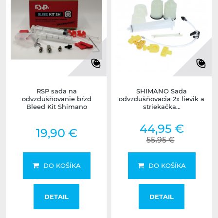
RSP sada na
SHIMANO Sada
odvzdušňovanie bŕzd
odvzdušňovacia 2x lievik a
Bleed Kit Shimano
striekačka...
44,95 €
19,90 €
55,95 €
DO KOŠÍKA
DO KOŠÍKA
DETAIL
DETAIL