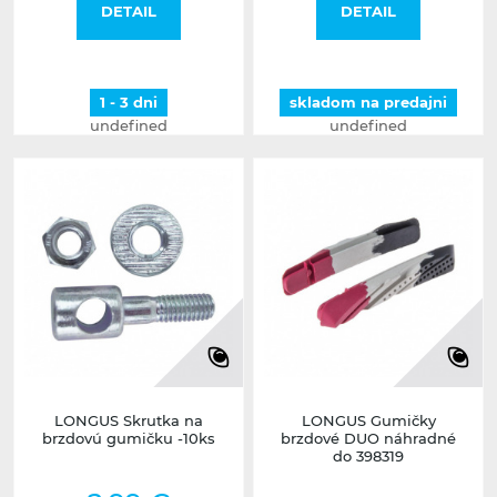
DETAIL
DETAIL
1 - 3 dni
skladom na predajni
undefined
undefined
LONGUS Skrutka na
LONGUS Gumičky
brzdovú gumičku -10ks
brzdové DUO náhradné
do 398319