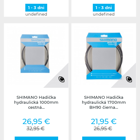
1 - 3 dni
1 - 3 dni
undefined
undefined
SHIMANO Hadička
SHIMANO Hadička
hydraulická 1000mm
hydraulická 1700mm
cestná...
BH90 čierna...
26,95 €
21,95 €
32,95 €
26,95 €