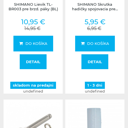
SHIMANO Lievik TL-
SHIMANO Skrutka
BR003 pre brzd. páky (BL)
hadičky spojovacia pre...
10,95 €
5,95 €
14,95 €
6,95 €
DO KOŠÍKA
DO KOŠÍKA
DETAIL
DETAIL
skladom na predajni
1 - 3 dni
undefined
undefined