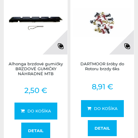
Alhonga brzdové gumičky
DARTMOOR šróby do
BRZDOVÉ GUMIČKY
Rotoru brzdy 6ks
NÁHRADNÉ MTB
8,91 €
2,50 €
DO KOŠÍKA
DO KOŠÍKA
DETAIL
DETAIL