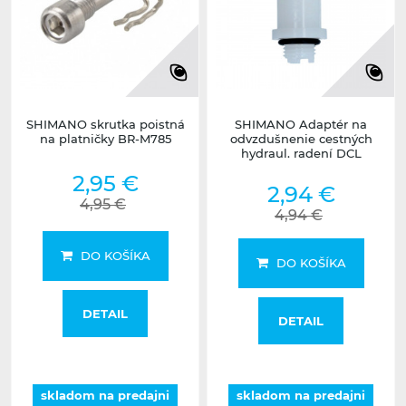
SHIMANO skrutka poistná
SHIMANO Adaptér na
na platničky BR-M785
odvzdušnenie cestných
hydraul. radení DCL
2,95 €
2,94 €
4,95 €
4,94 €
DO KOŠÍKA
DO KOŠÍKA
DETAIL
DETAIL
skladom na predajni
skladom na predajni