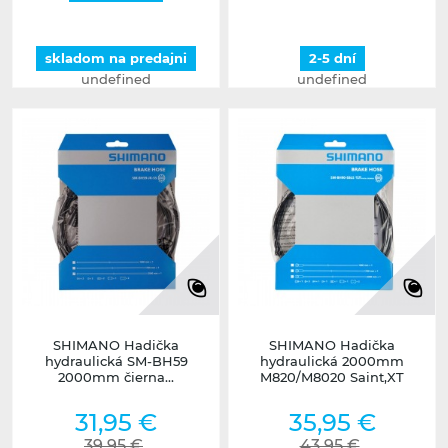
skladom na predajni
2-5 dní
undefined
undefined
SHIMANO Hadička
SHIMANO Hadička
hydraulická SM-BH59
hydraulická 2000mm
2000mm čierna...
M820/M8020 Saint,XT
31,95 €
35,95 €
39,95 €
43,95 €