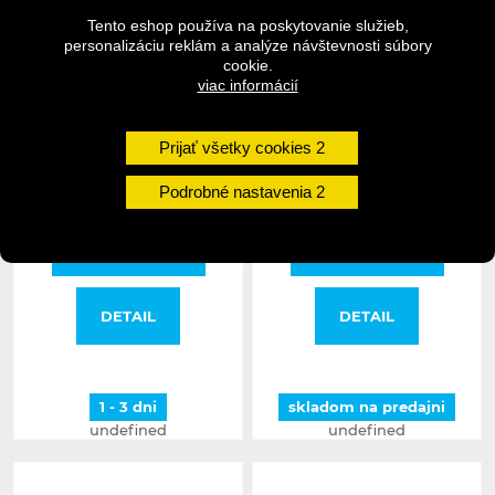
Tento eshop používa na poskytovanie služieb,
personalizáciu reklám a analýze návštevnosti súbory
cookie.
SHIMANO Matica
SHIMANO Hadička
viac informácií
Centerlock pre pevnú osu
hydraulická 1000mm
15-20mm
čierna M985/785/675
Prijať všetky cookies
26,95 €
6,95 €
32,95 €
Podrobné nastavenia
DO KOŠÍKA
DO KOŠÍKA
DETAIL
DETAIL
1 - 3 dni
skladom na predajni
undefined
undefined