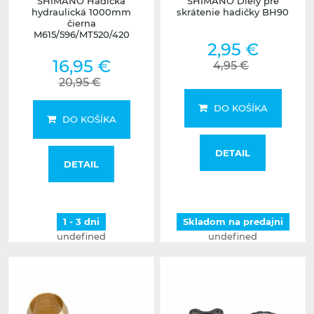
SHIMANO Hadička
SHIMANO Diely pre
hydraulická 1000mm
skrátenie hadičky BH90
čierna
M615/596/MT520/420
2,95 €
16,95 €
4,95 €
20,95 €
DO KOŠÍKA
DO KOŠÍKA
DETAIL
DETAIL
1 - 3 dni
Skladom na predajni
undefined
undefined