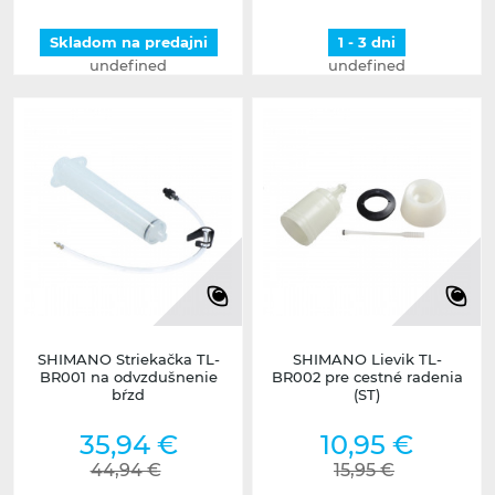
Skladom na predajni
1 - 3 dni
undefined
undefined
SHIMANO Striekačka TL-
SHIMANO Lievik TL-
BR001 na odvzdušnenie
BR002 pre cestné radenia
bŕzd
(ST)
35,94 €
10,95 €
44,94 €
15,95 €