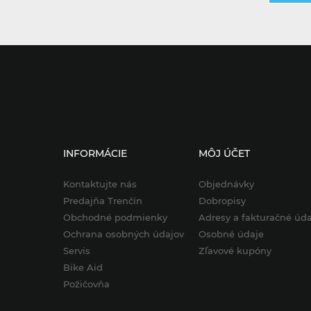
INFORMÁCIE
MÔJ ÚČET
Kontaktujte nás
Objednávky
Predajňa Trenčín
Dobropisy
Obchodné podmienky
Adresy a fakturačné úda
Ochrana osobných údajov
Osobné údaje
Servis
Zľavové kupóny
Bike Aid
Požičovňa