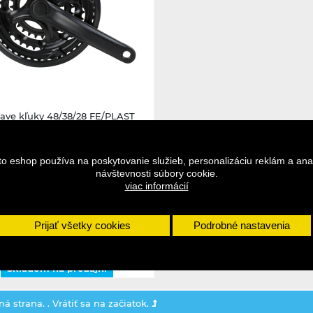
Skladom na predajni
ve kľuky 48/38/28 FE/PLAST
170MM čierne
to eshop používa na poskytovanie služieb, personalizáciu reklám a ana
17,95 €
návštevnosti súbory cookie.
viac informácií
DO KOŠÍKA
DETAIL
Prijať všetky cookies
Podrobné nastavenia
Skladom na predajni
á strana. .
Vrátiť sa na začiatok.