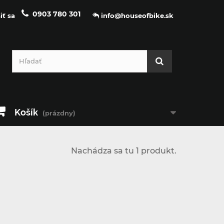
0903 780 301
iť sa
info@houseofbike.sk
Košík
(prázdny)
Nachádza sa tu 1 produkt.