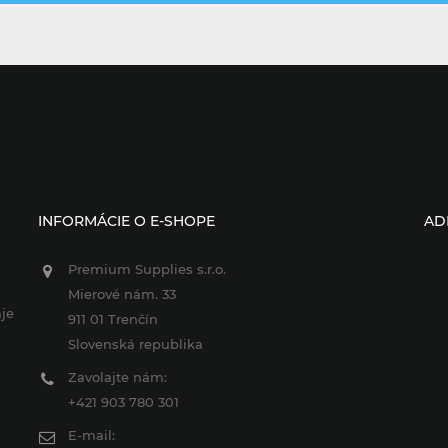
INFORMÁCIE O E-SHOPE
AD
Premium Supplies s.r.o.
Mierové nám. 33
je
911 01 Trenčín
Slovenská republika
Zavolajte nám:
+421 903 780 301
E-mail: