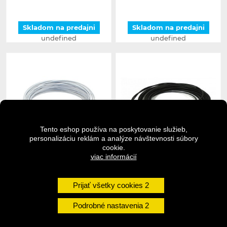
Skladom na predajni
Skladom na predajni
undefined
undefined
Tento eshop používa na poskytovanie služieb,
personalizáciu reklám a analýze návštevnosti súbory
cookie.
viac informácií
PROMAX bovden brzdový
PROMAX bovden brzdový
biely
čierny
Prijať všetky cookies
2,50 €
2,50 €
Podrobné nastavenia