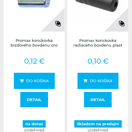
Promax konckovka
Promax konckovka
brzdového bovdenu cnc
radiaceho bovdenu plast
0,12 €
0,10 €
DO KOŠÍKA
DO KOŠÍKA
DETAIL
DETAIL
na dotaz
Skladom na predajni
undefined
undefined