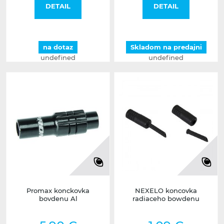
DETAIL
DETAIL
na dotaz
Skladom na predajni
undefined
undefined
Promax konckovka
NEXELO koncovka
bovdenu Al
radiaceho bowdenu