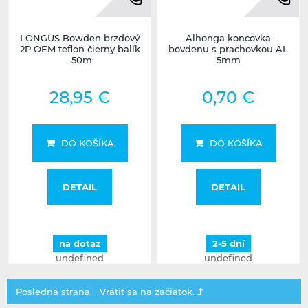
LONGUS Bowden brzdový
Alhonga koncovka
2P OEM teflon čierny balík
bovdenu s prachovkou AL
-50m
5mm
28,95 €
0,70 €
DO KOŠÍKA
DO KOŠÍKA
DETAIL
DETAIL
na dotaz
2-5 dní
undefined
undefined
Posledná strana. .
Vrátiť sa na začiatok.