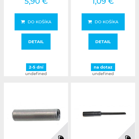
5,90 €
1,09 €
DO KOŠÍKA
DO KOŠÍKA
DETAIL
DETAIL
2-5 dní
na dotaz
undefined
undefined