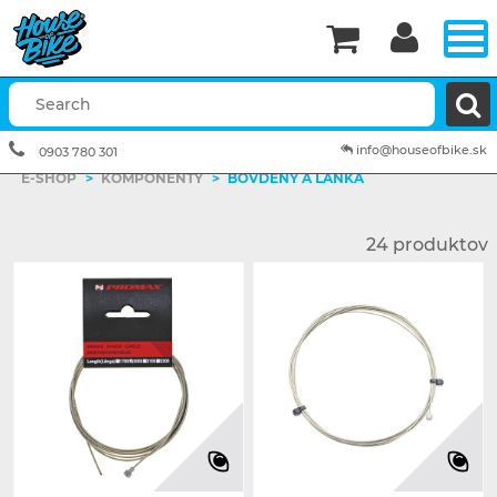


info@houseofbike.sk
0903 780 301
E-SHOP
>
KOMPONENTY
>
BOVDENY A LANKÁ
24 produktov