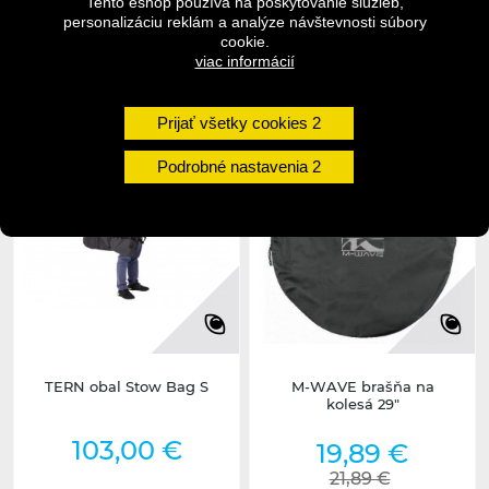
Tento eshop používa na poskytovanie služieb,
personalizáciu reklám a analýze návštevnosti súbory
cookie.
viac informácií
2-5 dní
2-5 dní (posledný kus)
undefined
undefined
Prijať všetky cookies
Podrobné nastavenia
TERN obal Stow Bag S
M-WAVE brašňa na
kolesá 29"
103,00 €
19,89 €
21,89 €