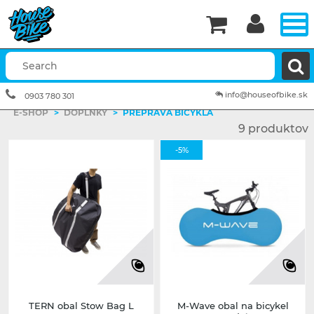


info@houseofbike.sk
0903 780 301
E-SHOP
>
DOPLNKY
>
PREPRAVA BICYKLA
9 produktov
-5%
TERN obal Stow Bag L
M-Wave obal na bicykel