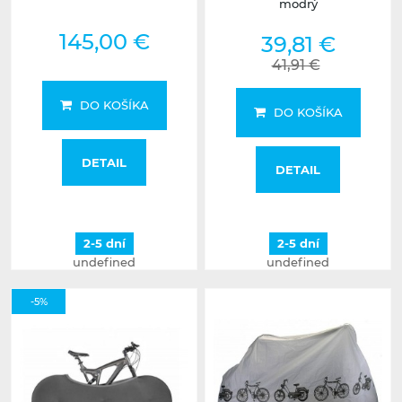
modrý
145,00 €
39,81 €
41,91 €
DO KOŠÍKA
DO KOŠÍKA
DETAIL
DETAIL
2-5 dní
2-5 dní
undefined
undefined
-5%