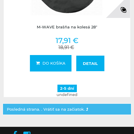
M-WAVE brašňa na kolesá 28"
17,91 €
18,91 €
DO KOŠÍKA
DETAIL
2-5 dní
undefined
Posledná strana. .
Vrátiť sa na začiatok.