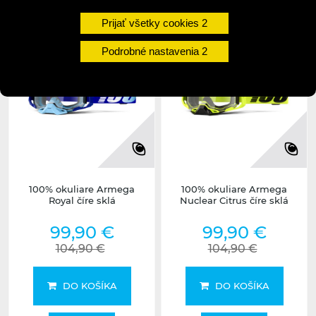
undefined
undefined
Prijať všetky cookies
Podrobné nastavenia
100% okuliare Armega
100% okuliare Armega
Royal číre sklá
Nuclear Citrus číre sklá
99,90 €
99,90 €
104,90 €
104,90 €
DO KOŠÍKA
DO KOŠÍKA