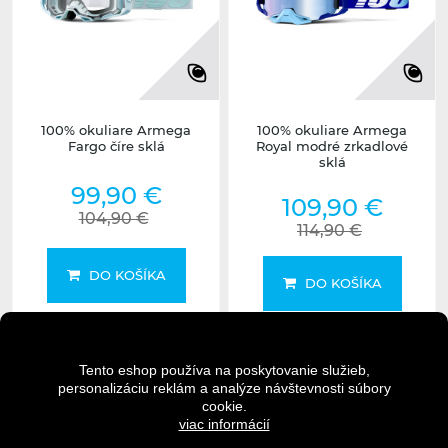
100% okuliare Armega
100% okuliare Armega
Fargo číre sklá
Royal modré zrkadlové
sklá
99,90 €
109,90 €
104,90 €
114,90 €
DO KOŠÍKA
DO KOŠÍKA
DETAIL
DETAIL
Tento eshop používa na poskytovanie služieb,
personalizáciu reklám a analýze návštevnosti súbory
cookie.
viac informácií
2-5 dní
2-5 dní