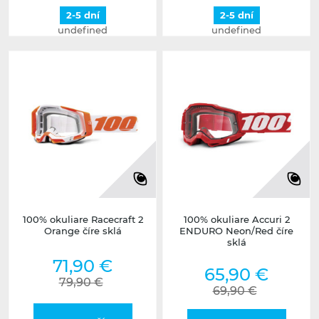
2-5 dní
2-5 dní
undefined
undefined
100% okuliare Racecraft 2
100% okuliare Accuri 2
Orange číre sklá
ENDURO Neon/Red číre
sklá
71,90 €
65,90 €
79,90 €
69,90 €