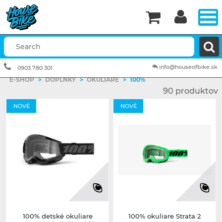


info@houseofbike.sk
0903 780 301
E-SHOP
>
DOPLNKY
>
OKULIARE
>
100%
90 produktov
NOVÉ
NOVÉ
100% detské okuliare
100% okuliare Strata 2