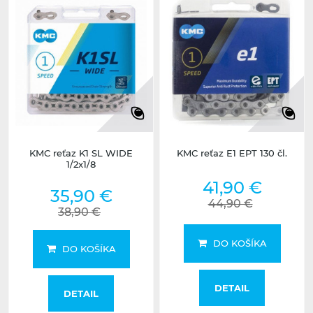
KMC reťaz K1 SL WIDE
KMC reťaz E1 EPT 130 čl.
1/2x1/8
41,90 €
35,90 €
44,90 €
38,90 €
DO KOŠÍKA
DO KOŠÍKA
DETAIL
DETAIL