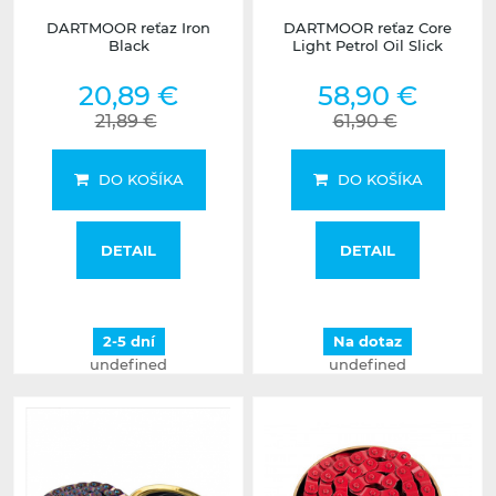
DARTMOOR reťaz Iron
DARTMOOR reťaz Core
Black
Light Petrol Oil Slick
20,89 €
58,90 €
21,89 €
61,90 €
DO KOŠÍKA
DO KOŠÍKA
DETAIL
DETAIL
2-5 dní
Na dotaz
undefined
undefined