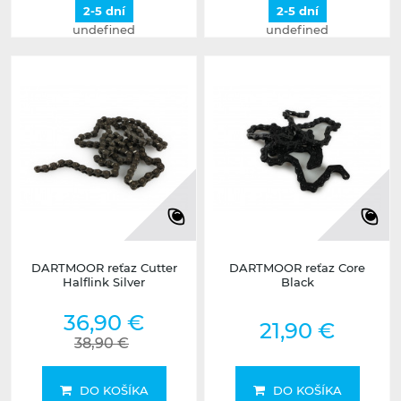
2-5 dní
2-5 dní
undefined
undefined
DARTMOOR reťaz Cutter
DARTMOOR reťaz Core
Halflink Silver
Black
36,90 €
21,90 €
38,90 €
DO KOŠÍKA
DO KOŠÍKA