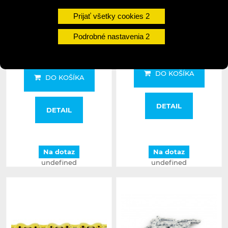
KMC reťaz HL 1-kolo
KMC reťaz K1 WIDE 1/2x1/8
strieborná
Prijať všetky cookies
17,91 €
28,90 €
Podrobné nastavenia
18,91 €
30,90 €
DO KOŠÍKA
DO KOŠÍKA
DETAIL
DETAIL
Na dotaz
Na dotaz
undefined
undefined