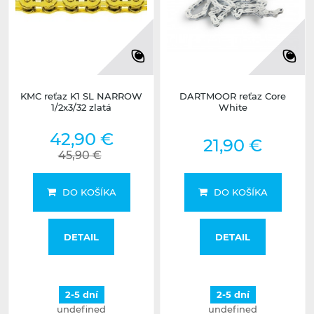
KMC reťaz K1 SL NARROW
DARTMOOR reťaz Core
1/2x3/32 zlatá
White
42,90 €
21,90 €
45,90 €
DO KOŠÍKA
DO KOŠÍKA
DETAIL
DETAIL
2-5 dní
2-5 dní
undefined
undefined