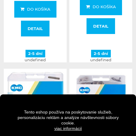
DO KOŠÍKA
DO KOŠÍKA
DETAIL
DETAIL
2-5 dní
2-5 dní
undefined
undefined
Tento eshop používa na poskytovanie služieb,
personalizáciu reklám a analýze návštevnosti súbory
cookie.
viac informácií