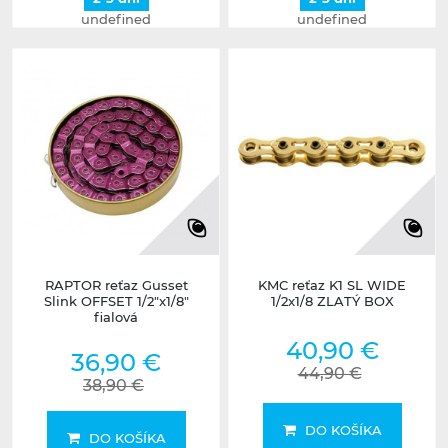
undefined
undefined
RAPTOR reťaz Gusset
KMC reťaz K1 SL WIDE
Slink OFFSET 1/2"x1/8"
1/2x1/8 ZLATÝ BOX
fialová
40,90 €
36,90 €
44,90 €
38,90 €
DO KOŠÍKA
DO KOŠÍKA