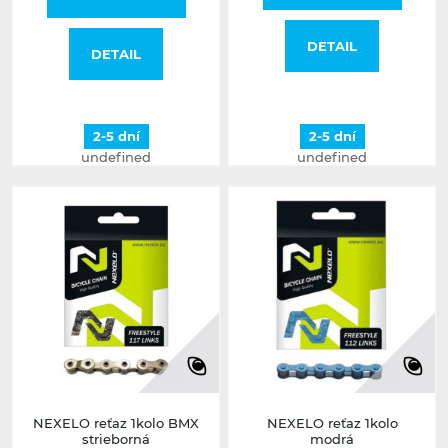
DETAIL
DETAIL
2-5 dní
2-5 dní
undefined
undefined
NEXELO reťaz 1kolo BMX
NEXELO reťaz 1kolo
strieborná
modrá