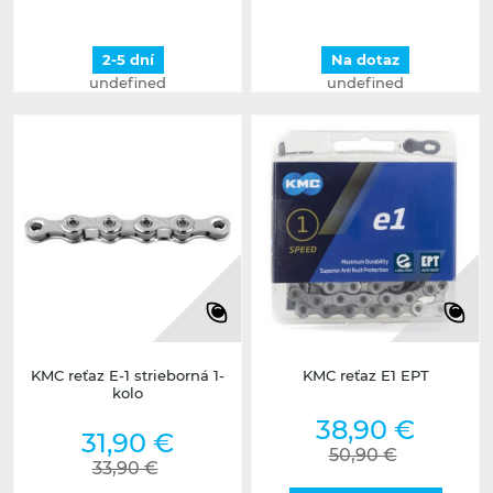
2-5 dní
Na dotaz
undefined
undefined
KMC reťaz E-1 strieborná 1-
KMC reťaz E1 EPT
kolo
38,90 €
31,90 €
50,90 €
33,90 €