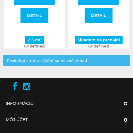
DETAIL
DETAIL
2-5 dní
Skladom na predajni
undefined
undefined
Posledná strana. .
Vrátiť sa na začiatok.
INFORMÁCIE
MÔJ ÚČET