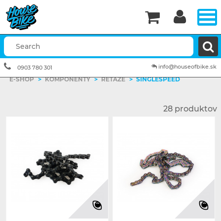


info@houseofbike.sk
0903 780 301
E-SHOP
>
KOMPONENTY
>
REŤAZE
>
SINGLESPEED
28 produktov