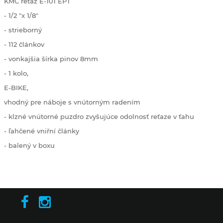
KMC reťaz E-101 EPT
- 1/2 "x 1/8"
- strieborný
- 112 článkov
- vonkajšia šírka pinov 8mm
- 1 kolo,
E-BIKE,
vhodný pre náboje s vnútorným radením
- klzné vnútorné puzdro zvyšujúce odolnosť reťaze v ťahu
- ľahčené vniřní články
- balený v boxu