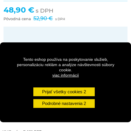
48,90 €
s DPH
52,90 €
Pôvodná cena
s DPH
Dostupnosť:
2-5 dní
Tento eshop používa na poskytovanie služieb,
Množstvo
personalizáciu reklám a analýze návštevnosti súbory
cookie.
viac informácií
DO KOŠÍKA
Prijať všetky cookies
Podrobné nastavenia
DETAILY