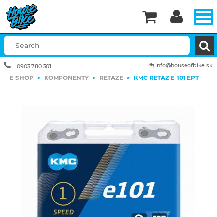


info@houseofbike.sk
0903 780 301
E-SHOP
>
KOMPONENTY
>
REŤAZE
>
KMC REŤAZ E-101 EPT