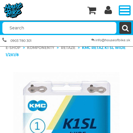


info@houseofbike.sk
0903 780 301
E-SHOP
>
KOMPONENTY
>
REŤAZE
>
KMC REŤAZ K1 SL WIDE
1/2X1/8