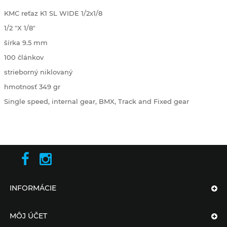
KMC reťaz K1 SL WIDE 1/2x1/8
1/2 "X 1/8"
šírka 9.5 mm
100 článkov
strieborný niklovaný
hmotnosť 349 gr
Single speed, internal gear, BMX, Track and Fixed gear
INFORMÁCIE
MÔJ ÚČET