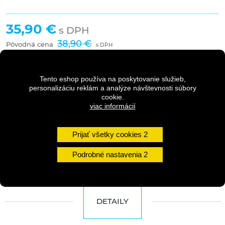
35,90 €
s DPH
38,90 €
Pôvodná cena
s DPH
Tento eshop používa na poskytovanie služieb,
personalizáciu reklám a analýze návštevnosti súbory
Dostupnosť:
2-5 dní
cookie.
viac informácií
Množstvo
Prijať všetky cookies
DO KOŠÍKA
Podrobné nastavenia
DETAILY