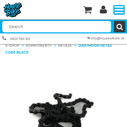


info@houseofbike.sk
0903 780 301
E-SHOP
>
KOMPONENTY
>
REŤAZE
>
DARTMOOR REŤAZ
CORE BLACK