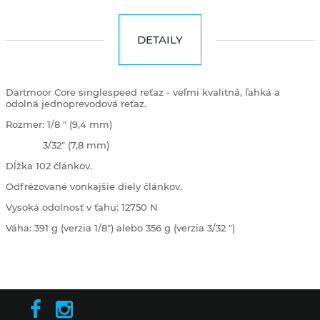
DETAILY
Dartmoor Core singlespeed reťaz - veľmi kvalitná, ľahká a
odolná jednoprevodová reťaz.
Rozmer: 1/8 " (9,4 mm)
3/32" (7,8 mm)
Dĺžka 102 článkov.
Odfrézované vonkajšie diely článkov.
Vysoká odolnosť v ťahu: 12750 N
Váha: 391 g (verzia 1/8") alebo 356 g (verzia 3/32 ")