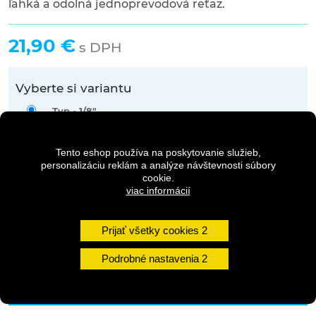
ľahká a odolná jednoprevodová reťaz.
21,90 €
s DPH
Vyberte si variantu
Typ -
1/8"
Dostupnosť: Skladom na predajni
Tento eshop používa na poskytovanie služieb,
Typ -
3/32"
personalizáciu reklám a analýze návštevnosti súbory
cookie.
Dostupnosť: 2-5 dní
viac informácií
Prijať všetky cookies
Množstvo
Podrobné nastavenia
DO KOŠÍKA