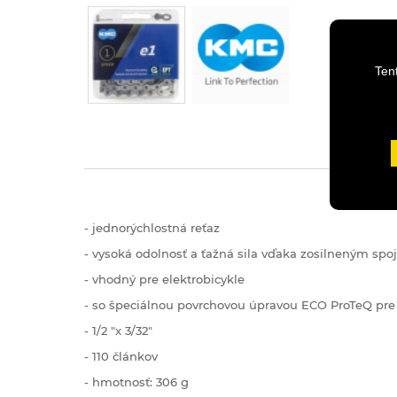
Ten
- jednorýchlostná reťaz
- vysoká odolnosť a ťažná sila vďaka zosilneným sp
- vhodný pre elektrobicykle
- so špeciálnou povrchovou úpravou ECO ProTeQ pre 
- 1/2 "x 3/32"
- 110 článkov
- hmotnosť: 306 g