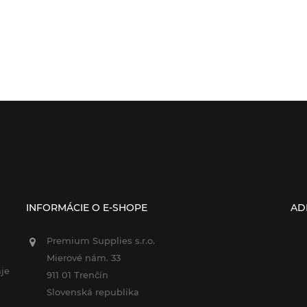
INFORMÁCIE O E-SHOPE
AD
Premium Supplies s.r.o.
Mierové nám. 33
je
911 01 Trenčín
Slovenská republika