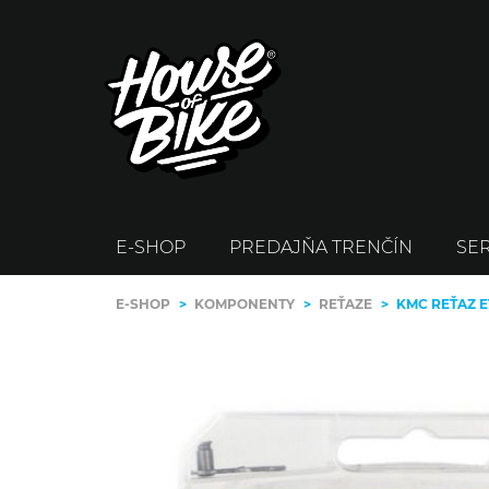
E-SHOP
PREDAJŇA TRENČÍN
SER
E-SHOP
>
KOMPONENTY
>
REŤAZE
>
KMC REŤAZ E