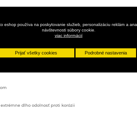
to eshop používa na poskytovanie služieb, personalizáciu reklám a ana
návštevnosti súbory cookie.
viac informácií
Prijať všetky cookies
Podrobné nastavenia
DETAILY
ojom
extrémne dlho odolnosť proti korózii