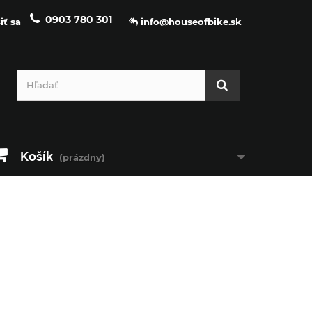
0903 780 301
iť sa
info@houseofbike.sk
Košík
(prázdny)