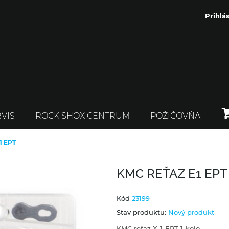
Prihlás
VIS
ROCK SHOX CENTRUM
POŽIČOVŇA
1 EPT
KMC REŤAZ E1 EPT
Kód
23199
Stav produktu:
Nový produkt
KMC reťaz X-1-EPT 1-kolo