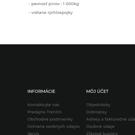
- pevnosť pinov : 1 000kg
- vrátane rýchlospojky
INFORMÁCIE
MÔJ ÚČET
Kontaktujte nás
Objednávky
Predajňa Trenčín
Dobropisy
Obchodné podmienky
Adresy a fakturačné úda
Ochrana osobných údajov
Osobné údaje
Servis
Zľavové kupóny