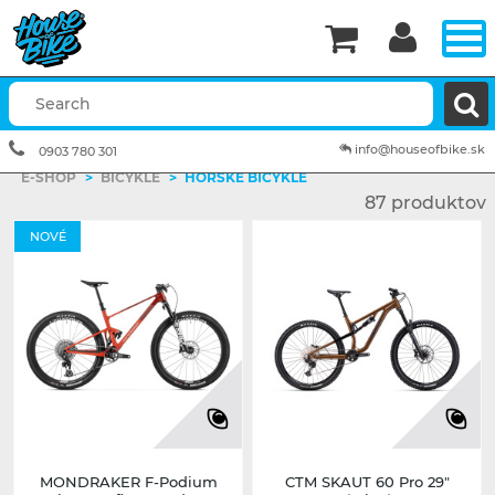


info@houseofbike.sk
0903 780 301
E-SHOP
>
BICYKLE
>
HORSKÉ BICYKLE
87 produktov
NOVÉ
MONDRAKER F-Podium
CTM SKAUT 60 Pro 29"