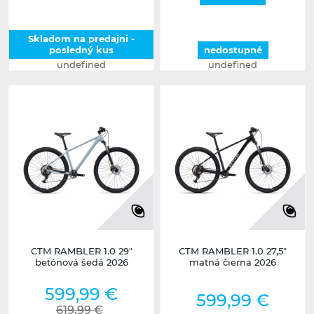
Skladom na predajni -
posledný kus
nedostupné
undefined
undefined
CTM RAMBLER 1.0 29"
CTM RAMBLER 1.0 27,5"
betónová šedá 2026
matná čierna 2026
599,99 €
599,99 €
619,99 €