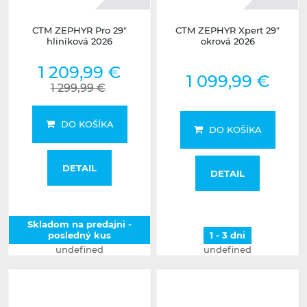
CTM ZEPHYR Pro 29"
CTM ZEPHYR Xpert 29"
hliníková 2026
okrová 2026
1 209,99 €
1 099,99 €
1 299,99 €
DO KOŠÍKA
DO KOŠÍKA
DETAIL
DETAIL
Skladom na predajni -
posledný kus
1 - 3 dni
undefined
undefined