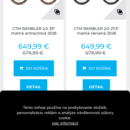
CTM RAMBLER 2.0 29"
CTM RAMBLER 2.0 27,5"
matná antracitová 2026
matná červená 2026
649,99 €
649,99 €
679,99 €
679,99 €
DO KOŠÍKA
DO KOŠÍKA
DETAIL
DETAIL
Tento eshop používa na poskytovanie služieb,
Nedostupné
Nedostupné
personalizáciu reklám a analýze návštevnosti súbory
undefined
undefined
cookie.
viac informácií