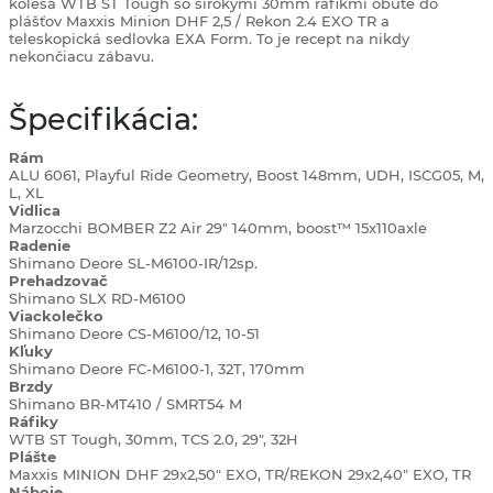
kolesá WTB ST Tough so širokými 30mm ráfikmi obuté do
plášťov Maxxis Minion DHF 2,5 / Rekon 2.4 EXO TR a
teleskopická sedlovka EXA Form. To je recept na nikdy
nekončiacu zábavu.
Špecifikácia:
Rám
ALU 6061, Playful Ride Geometry, Boost 148mm, UDH, ISCG05, M,
L, XL
Vidlica
Marzocchi BOMBER Z2 Air 29" 140mm, boost™ 15x110axle
Radenie
Shimano Deore SL-M6100-IR/12sp.
Prehadzovač
Shimano SLX RD-M6100
Viackolečko
Shimano Deore CS-M6100/12, 10-51
Kľuky
Shimano Deore FC-M6100-1, 32T, 170mm
Brzdy
Shimano BR-MT410 / SMRT54 M
Ráfiky
WTB ST Tough, 30mm, TCS 2.0, 29", 32H
Plášte
Maxxis MINION DHF 29x2,50" EXO, TR/REKON 29x2,40" EXO, TR
Náboje