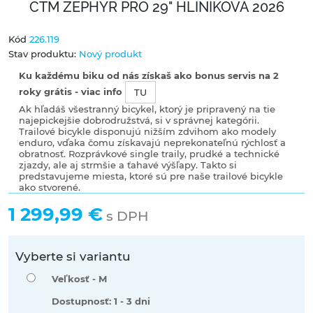
CTM ZEPHYR PRO 29" HLINÍKOVÁ 2026
Kód
226.119
Stav produktu:
Nový produkt
Ku každému biku od nás získaš ako bonus servis na 2
roky grátis - viac info
TU
Ak hľadáš všestranný bicykel, ktorý je pripravený na tie
najepickejšie dobrodružstvá, si v správnej kategórii.
Trailové bicykle disponujú nižším zdvihom ako modely
enduro, vďaka čomu získavajú neprekonateľnú rýchlosť a
obratnosť. Rozprávkové single traily, prudké a technické
zjazdy, ale aj strmšie a ťahavé výšľapy. Takto si
predstavujeme miesta, ktoré sú pre naše trailové bicykle
ako stvorené.
1 299,99 €
s DPH
Vyberte si variantu
Veľkosť -
M
Dostupnosť: 1 - 3 dni