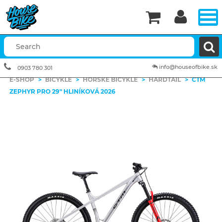


info@houseofbike.sk
0903 780 301
E-SHOP
>
BICYKLE
>
HORSKÉ BICYKLE
>
HARDTAIL
>
CTM
ZEPHYR PRO 29" HLINÍKOVÁ 2026