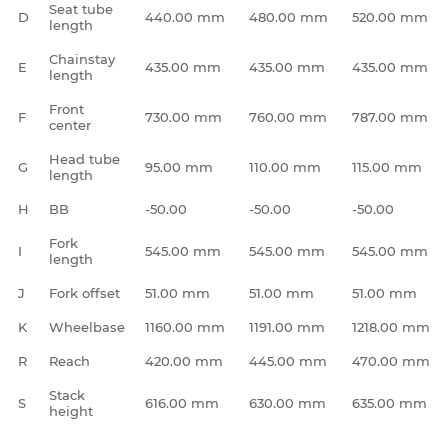
Seat tube
D
440.00 mm
480.00 mm
520.00 mm
length
Chainstay
E
435.00 mm
435.00 mm
435.00 mm
length
Front
F
730.00 mm
760.00 mm
787.00 mm
center
Head tube
G
95.00 mm
110.00 mm
115.00 mm
length
H
BB
-50.00
-50.00
-50.00
Fork
I
545.00 mm
545.00 mm
545.00 mm
length
J
Fork offset
51.00 mm
51.00 mm
51.00 mm
K
Wheelbase
1160.00 mm
1191.00 mm
1218.00 mm
R
Reach
420.00 mm
445.00 mm
470.00 mm
Stack
S
616.00 mm
630.00 mm
635.00 mm
height