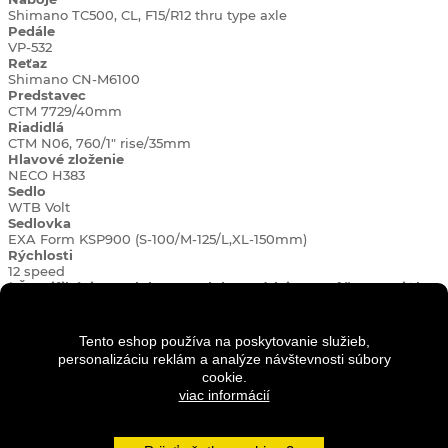
Shimano TC500, CL, F15/R12 thru type axle
Pedále
VP-532
Reťaz
Shimano CN-M6100
Predstavec
CTM 7729/40mm
Riadidlá
CTM N06, 760/1" rise/35mm
Hlavové
zloženie
NECO H383
Sedlo
WTB Volt
Sedlovka
EXA Form KSP900 (S-100/M-125/L,XL-150mm)
Rýchlosti
12 speed
* Špecifikácia produktu, produkty a údaje sa môžu zmeniť bez
predchádzajúceho upozornenia, aby sa zlepšila ich funkčnosť,
spoľahlivosť alebo dizajn.
Tento eshop používa na poskytovanie služieb,
Geometria:
personalizáciu reklám a analýze návštevnosti súbory
cookie.
viac informácií