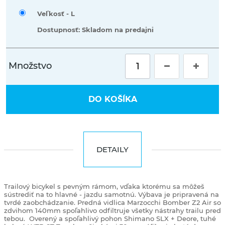
Veľkosť -
L
Dostupnosť: Skladom na predajni
Množstvo
DO KOŠÍKA
DETAILY
Trailový bicykel s pevným rámom, vďaka ktorému sa môžeš
sústrediť na to hlavné - jazdu samotnú. Výbava je pripravená na
tvrdé zaobchádzanie. Predná vidlica Marzocchi Bomber Z2 Air so
zdvihom 140mm spoľahlivo odfiltruje všetky nástrahy trailu pred
tebou.
Overený a spoľahlivý pohon Shimano SLX + Deore, tuhé