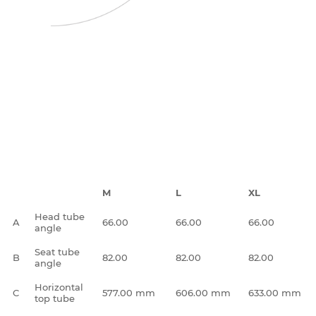
M
L
XL
Head tube
A
66.00
66.00
66.00
angle
Seat tube
B
82.00
82.00
82.00
angle
Horizontal
C
577.00 mm
606.00 mm
633.00 mm
top tube