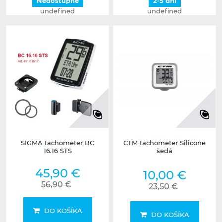
Nedostupné
2-5 dní
undefined
undefined
SIGMA tachometer BC
CTM tachometer Silicone
16.16 STS
šedá
45,90 €
10,00 €
56,90 €
23,50 €
DO KOŠÍKA
DO KOŠÍKA