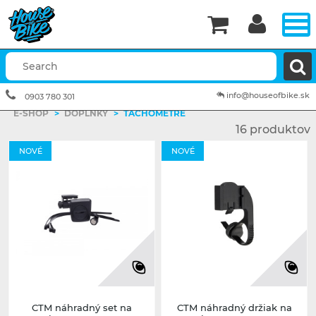


info@houseofbike.sk
0903 780 301
E-SHOP
>
DOPLNKY
>
TACHOMETRE
16 produktov
NOVÉ
NOVÉ
CTM náhradný set na
CTM náhradný držiak na