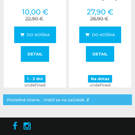
10,00 €
27,90 €
22,90 €
28,90 €
DO KOŠÍKA
DO KOŠÍKA
DETAIL
DETAIL
1 - 3 dni
Na dotaz
undefined
undefined
Posledná strana. .
Vrátiť sa na začiatok.