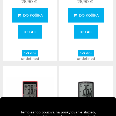
26,90 €
26,90 €
DO KOŠÍKA
DO KOŠÍKA
DETAIL
DETAIL
1-3 dni
1-3 dni
undefined
undefined
Tento eshop používa na poskytovanie služieb,