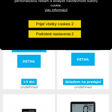
personalizáciu reklám a analýze návštevnosti súbory
cookie.
viac informácií
CTM tachometer BD-20W
CTM tachometer BC-22W
červený
26,50 €
Prijať všetky cookies
20,90 €
27,90 €
26,90 €
Podrobné nastavenia
DO KOŠÍKA
DO KOŠÍKA
DETAIL
DETAIL
1-3 dni
Skladom na predajni
undefined
undefined