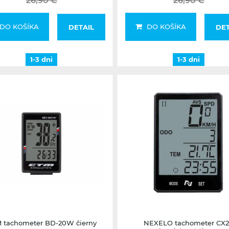
26,90 €
26,90 €
DO KOŠÍKA
DO KOŠÍKA
DETAIL
DET
1-3 dni
1-3 dni
Nedostupné
2-5 dní
 tachometer BD-20W čierny
NEXELO tachometer CX