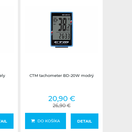
1-3 dni
ely
CTM tachometer BD-20W modrý
20,90 €
26,90 €
DO KOŠÍKA
AIL
DETAIL