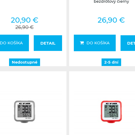
bezdrôtový čierny
20,90 €
26,90 €
26,90 €
DO KOŠÍKA
DO KOŠÍKA
DETAIL
DET
Nedostupné
2-5 dní