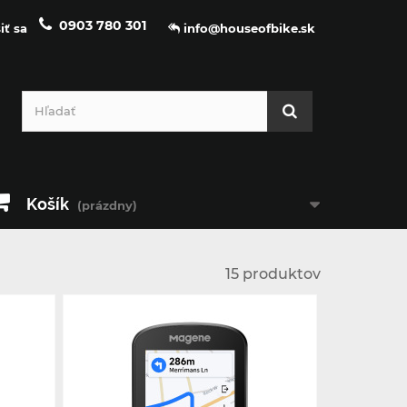
0903 780 301
iť sa
info@houseofbike.sk
Košík
(prázdny)
15 produktov