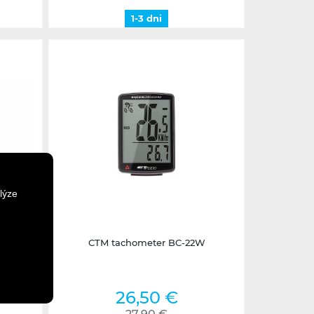
1-3 dni
lýze
Skladom na predajni
rvený
CTM tachometer BC-22W
26,50 €