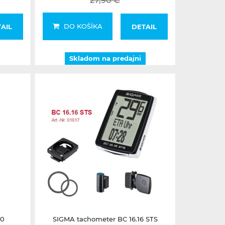
27,90 €
DO KOŠÍKA
AIL
DETAIL
Skladom na predajni
skladom na predajni - posledný kus
20
SIGMA tachometer BC 16.16 STS