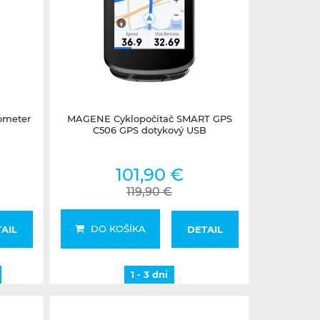
1 - 3 dni
ometer
MAGENE Cyklopočítač SMART GPS
C506 GPS dotykový USB
101,90 €
119,90 €
DO KOŠÍKA
AIL
DETAIL
1 - 3 dni