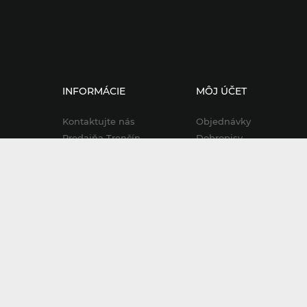
INFORMÁCIE
MÔJ ÚČET
Kontaktujte nás
Objednávky
Predajňa Trenčín
Dobropisy
Obchodné podmienky
Adresy a fakturačné úda
Ochrana osobných údajov
Osobné údaje
Servis
Zľavové kupóny
Bike Aid
Požičovňa