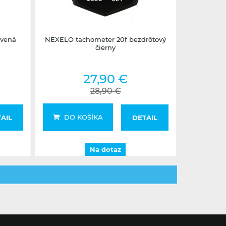
Na dotaz
rvená
NEXELO tachometer 20f bezdrôtový
čierny
27,90 €
28,90 €
DO KOŠÍKA
AIL
DETAIL
Na dotaz