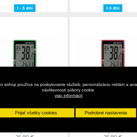
1 - 3 dni
1-3 dni
to eshop používa na poskytovanie služieb, personalizáciu reklám a ana
návštevnosti súbory cookie.
1-3 dni
1-3 dni
viac informácií
 tachometer BD-20W zelený
CTM tachometer BD-20W če
Prijať všetky cookies
Podrobné nastavenia
20,90 €
20,90 €