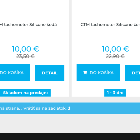
Skladom na predajni
1 - 3 dni
M tachometer Silicone šedá
CTM tachometer Silicone če
10,00 €
10,00 €
23,50 €
22,90 €
DO KOŠÍKA
DO KOŠÍKA
DETAIL
DET
Skladom na predajni
1 - 3 dni
á strana. .
Vrátiť sa na začiatok.