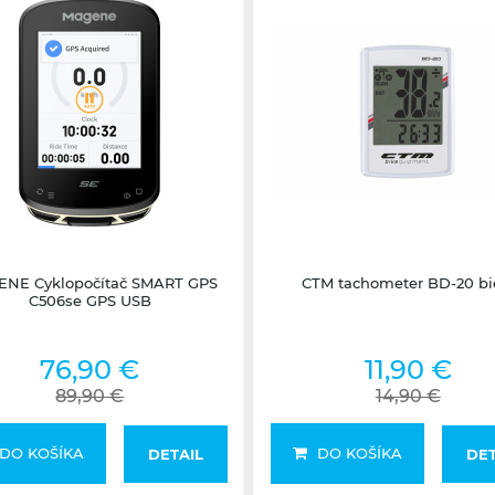
1 - 3 dni
1-3 dni
NE Cyklopočítač SMART GPS
CTM tachometer BD-20 bi
C506se GPS USB
76,90 €
11,90 €
89,90 €
14,90 €
DO KOŠÍKA
DO KOŠÍKA
DETAIL
DET