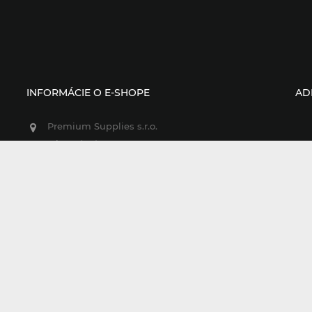
INFORMÁCIE O E-SHOPE
AD
Premium Supplies s.r.o.
Mierové nám. 33
je
911 01 Trenčín
Slovenská republika
Zavolajte nám:
+421 903 780 301
E-mail:
info@houseofbike.sk