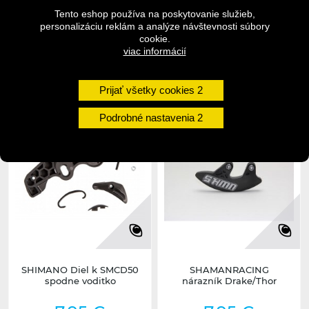
Tento eshop používa na poskytovanie služieb,
DETAIL
DETAIL
personalizáciu reklám a analýze návštevnosti súbory
cookie.
viac informácií
14 dní
1 - 3 dni
undefined
undefined
Prijať všetky cookies
Podrobné nastavenia
-50%
SHIMANO Diel k SMCD50
SHAMANRACING
spodne voditko
nárazník Drake/Thor