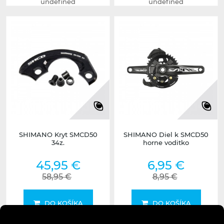
undefined
undefined
SHIMANO Kryt SMCD50
SHIMANO Diel k SMCD50
34z.
horne voditko
45,95 €
6,95 €
58,95 €
8,95 €
DO KOŠÍKA
DO KOŠÍKA