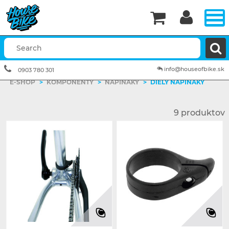


info@houseofbike.sk
0903 780 301
E-SHOP
>
KOMPONENTY
>
NAPINÁKY
>
DIELY NAPINÁKY
9 produktov