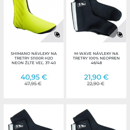
SHIMANO NÁVLEKY NA
M-WAVE NÁVLEKY NA
TRETRY S1100R H2O
TRETRY 100% NEOPREN
NEON ŽLTÉ VEĽ. 37-40
46/48
40,95 €
21,90 €
47,95 €
22,90 €