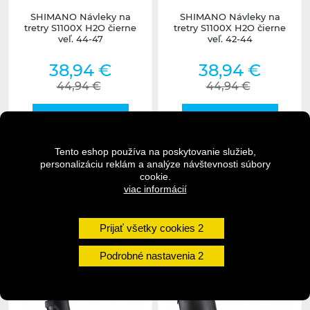
SHIMANO Návleky na
SHIMANO Návleky na
tretry S1100X H2O čierne
tretry S1100X H2O čierne
veľ. 44-47
veľ. 42-44
38,94 €
38,94 €
44,94 €
44,94 €
DO KOŠÍKA
DO KOŠÍKA
Tento eshop používa na poskytovanie služieb,
personalizáciu reklám a analýze návštevnosti súbory
DETAIL
DETAIL
cookie.
viac informácií
1 - 3 dni
Na dotaz
Prijať všetky cookies
undefined
undefined
Podrobné nastavenia