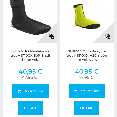
SHIMANO Návleky na
SHIMANO Návleky na
tretry S1100X Soft Shell
tretry S1100X H2O neón
čierne veľ....
žlté veľ. 44-47
40,95 €
40,95 €
47,95 €
47,95 €
DO KOŠÍKA
DO KOŠÍKA
DETAIL
DETAIL