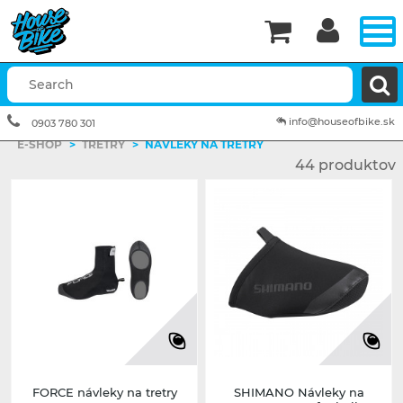


info@houseofbike.sk
0903 780 301
E-SHOP
>
TRETRY
>
NÁVLEKY NA TRETRY
44 produktov
FORCE návleky na tretry
SHIMANO Návleky na