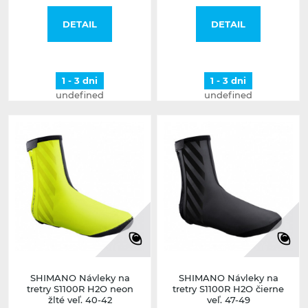
DETAIL
DETAIL
1 - 3 dni
1 - 3 dni
undefined
undefined
SHIMANO Návleky na
SHIMANO Návleky na
tretry S1100R H2O neon
tretry S1100R H2O čierne
žlté veľ. 40-42
veľ. 47-49