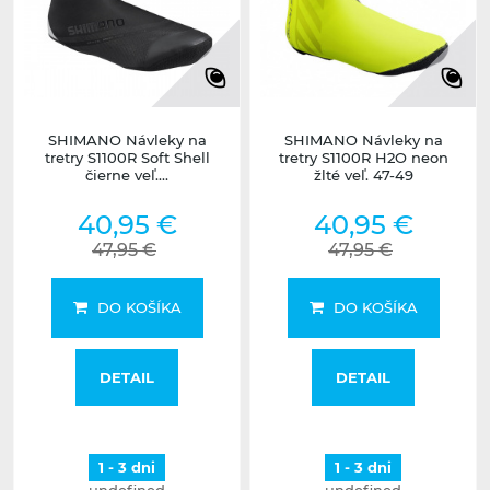
SHIMANO Návleky na
SHIMANO Návleky na
tretry S1100R Soft Shell
tretry S1100R H2O neon
čierne veľ....
žlté veľ. 47-49
40,95 €
40,95 €
47,95 €
47,95 €
DO KOŠÍKA
DO KOŠÍKA
DETAIL
DETAIL
1 - 3 dni
1 - 3 dni