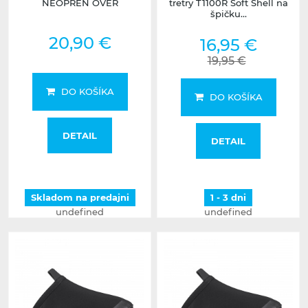
NEOPREN OVER
tretry T1100R Soft Shell na
špičku...
20,90 €
16,95 €
19,95 €
DO KOŠÍKA
DO KOŠÍKA
DETAIL
DETAIL
Skladom na predajni
1 - 3 dni
undefined
undefined