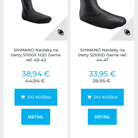
SHIMANO Návleky na
SHIMANO Návleky na
tretry S1100X H2O čierne
tretry S2100D čierne veľ.
veľ. 40-42
44-47
38,94 €
33,95 €
44,94 €
39,95 €
DO KOŠÍKA
DO KOŠÍKA
DETAIL
DETAIL