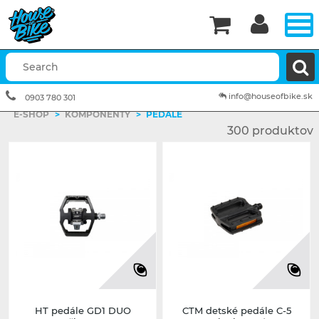


info@houseofbike.sk
0903 780 301
E-SHOP
>
KOMPONENTY
>
PEDÁLE
300 produktov
HT pedále GD1 DUO
CTM detské pedále C-5