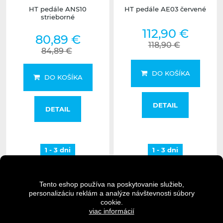
HT pedále ANS10
HT pedále AE03 červené
strieborné
112,90 €
80,89 €
118,90 €
84,89 €
DO KOŠÍKA
DO KOŠÍKA
DETAIL
DETAIL
1 - 3 dni
1 - 3 dni
undefined
undefined
Tento eshop používa na poskytovanie služieb,
personalizáciu reklám a analýze návštevnosti súbory
cookie.
viac informácií