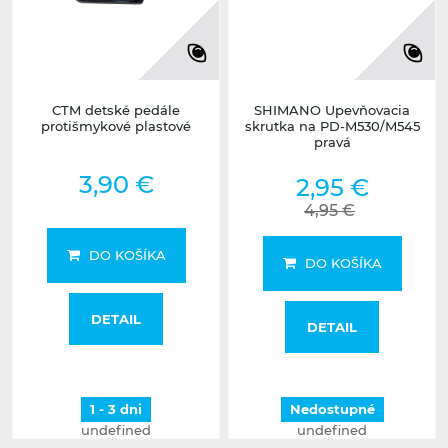
CTM detské pedále
SHIMANO Upevňovacia
protišmykové plastové
skrutka na PD-M530/M545
pravá
3,90 €
2,95 €
4,95 €
DO KOŠÍKA
DO KOŠÍKA
DETAIL
DETAIL
1 - 3 dni
Nedostupné
undefined
undefined