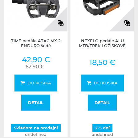
TIME pedále ATAC MX 2
NEXELO pedále ALU
ENDURO šedé
MTB/TREK LOŽISKOVÉ
42,90 €
18,50 €
62,90 €
DO KOŠÍKA
DO KOŠÍKA
DETAIL
DETAIL
Skladom na predajni
2-5 dní
undefined
undefined