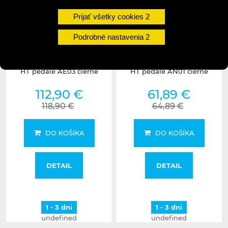
Prijať všetky cookies
Podrobné nastavenia
HT pedále AE03 čierne
HT pedále AN01 čierne
112,90 €
61,89 €
118,90 €
64,89 €
DO KOŠÍKA
DO KOŠÍKA
DETAIL
DETAIL
1 - 3 dni
1 - 3 dni
undefined
undefined