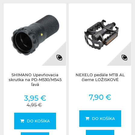
SHIMANO Upevňovacia
NEXELO pedále MTB AL
skrutka na PD-M530/M545
čierne LOŽISKOVÉ
ľavá
7,90 €
3,95 €
4,95 €
DO KOŠÍKA
DO KOŠÍKA