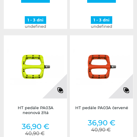
1 - 3 dni
1 - 3 dni
undefined
undefined
HT pedále PA03A
HT pedále PA03A červené
neonová žltá
36,90 €
36,90 €
40,90 €
40,90 €