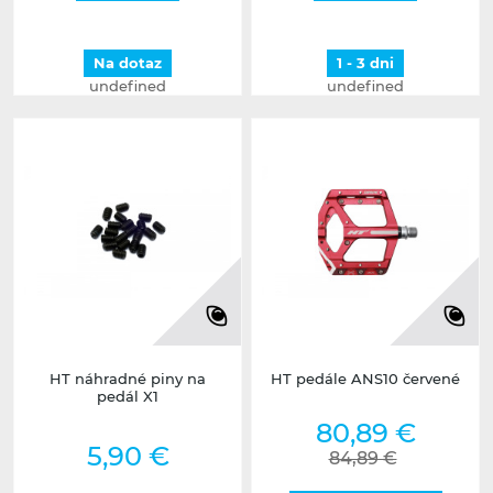
Na dotaz
1 - 3 dni
undefined
undefined
HT náhradné piny na
HT pedále ANS10 červené
pedál X1
80,89 €
5,90 €
84,89 €