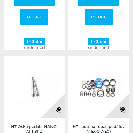
DETAIL
DETAIL
1 - 3 dni
1 - 3 dni
undefined
undefined
HT Oska pedála NANO-
HT sada na repas pedálov
AIR-SPD
N-EVO-AE01