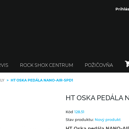
Prihlás
VIS
ROCK SHOX CENTRUM
POŽIČOVŇA
ELY
>
HT OSKA PEDÁLA NANO-AIR-SPD1
HT OSKA PEDÁLA 
Kód
128.51
Stav produktu:
Nový produkt
HT Oska pedála NANO-AI