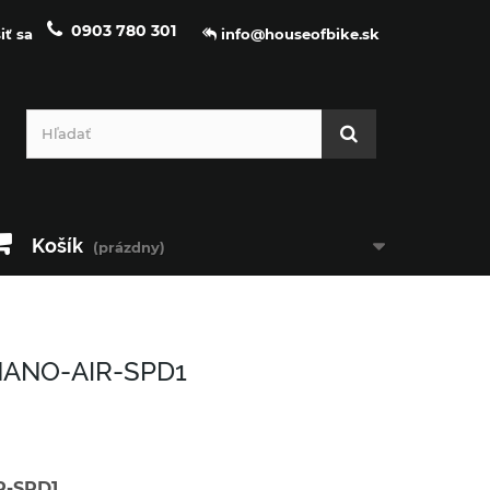
0903 780 301
iť sa
info@houseofbike.sk
Košík
(prázdny)
NANO-AIR-SPD1
R-SPD1