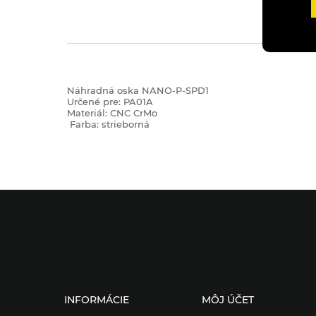
Náhradná oska NANO-P-SPD1
Určené pre: PA01A
Materiál: CNC CrMo
Farba: strieborná
INFORMÁCIE
MÔJ ÚČET