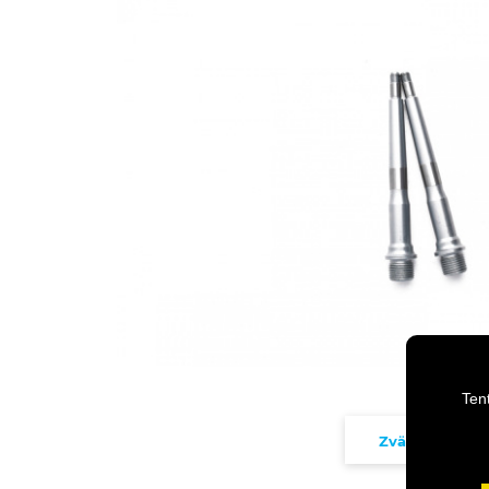
Ten
Zväčšiť