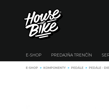
E-SHOP
PREDAJŇA TRENČÍN
SER
E-SHOP
>
KOMPONENTY
>
PEDÁLE
>
PEDÁLE - DI