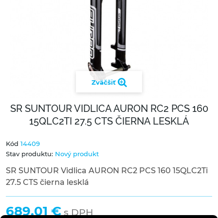
Zväčšiť
SR SUNTOUR VIDLICA AURON RC2 PCS 160
15QLC2TI 27.5 CTS ČIERNA LESKLÁ
Kód
14409
Stav produktu:
Nový produkt
SR SUNTOUR Vidlica AURON RC2 PCS 160 15QLC2Ti
27.5 CTS čierna lesklá
689,01 €
s DPH