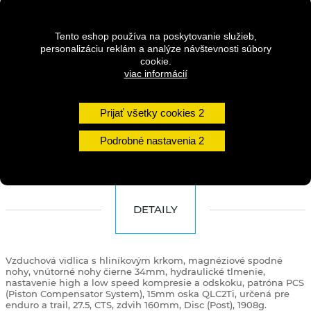
Tento eshop používa na poskytovanie služieb,
personalizáciu reklám a analýze návštevnosti súbory
Dostupnosť:
na dotaz
cookie.
viac informácií
Množstvo
Prijať všetky cookies
DO KOŠÍKA
Podrobné nastavenia
DETAILY
Vzduchová vidlica s hliníkovým krkom, magnéziové spodné
nohy, vnútorné nohy čierne 34mm, hydraulické tlmenie,
nastavenie high a low speed kompresie a odskoku, patróna PCS
(Piston Compensator System), 15mm oska QLC2Ti, určená pre
enduro a trail, 27.5, CTS, zdvih 160mm, Disc (Post), 1908g.