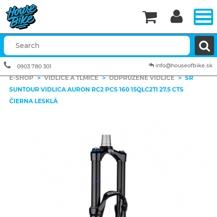


info@houseofbike.sk
0903 780 301
E-SHOP
>
VIDLICE A TLMIČE
>
ODPRUŽENÉ VIDLICE
>
SR
SUNTOUR VIDLICA AURON RC2 PCS 160 15QLC2TI 27.5 CTS
ČIERNA LESKLÁ