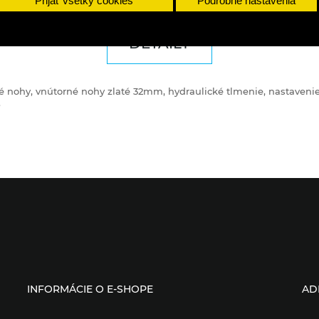
Prijať všetky cookies
Podrobné nastavenia
DETAILY
nohy, vnútorné nohy zlaté 32mm, hydraulické tlmenie, nastavenie k
.
INFORMÁCIE O E-SHOPE
AD