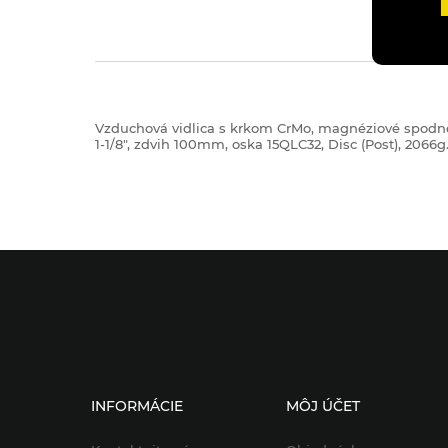
Vzduchová vidlica s krkom CrMo, magnéziové spodné 
1-1/8", zdvih 100mm, oska 15QLC32, Disc (Post), 2066g
INFORMÁCIE
MÔJ ÚČET