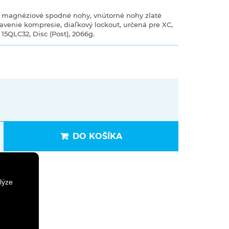
, magnéziové spodné nohy, vnútorné nohy zlaté
avenie kompresie, diaľkový lockout, určená pre XC,
 15QLC32, Disc (Post), 2066g.
DO KOŠÍKA
lýze