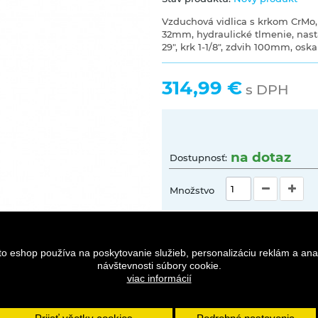
Vzduchová vidlica s krkom CrMo
32mm, hydraulické tlmenie, nast
29", krk 1-1/8", zdvih 100mm, oska
314,99 €
s DPH
na dotaz
Dostupnosť:
Množstvo
to eshop používa na poskytovanie služieb, personalizáciu reklám a ana
návštevnosti súbory cookie.
viac informácií