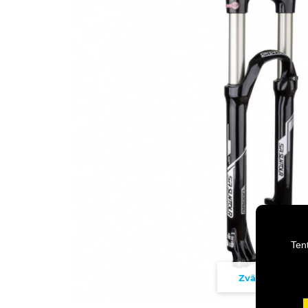
Ten
Zväčšiť