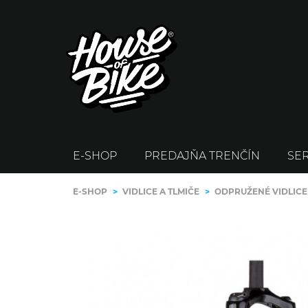
E-SHOP
PREDAJŇA TRENČÍN
SER
E-SHOP
>
VIDLICE A TLMIČE
>
ODPRUŽENÉ VIDLICE