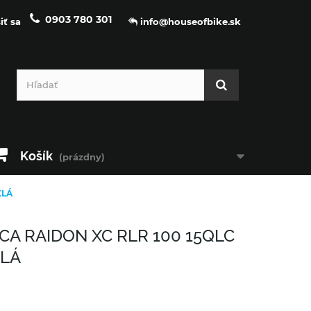
0903 780 301
iť sa
info@houseofbike.sk
Košík
(prázdny)
KLÁ
CA RAIDON XC RLR 100 15QLC
KLÁ