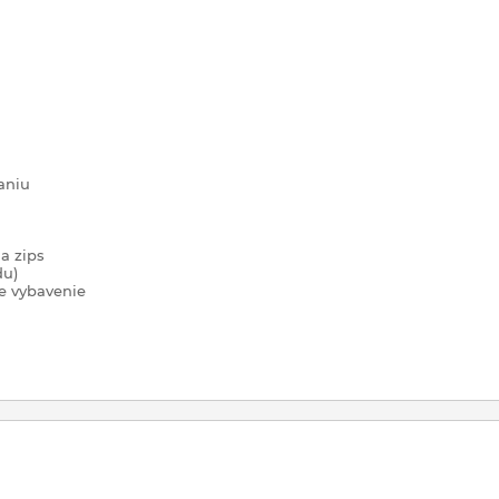
aniu
a zips
du)
ie vybavenie