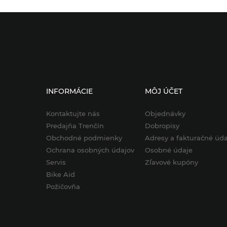
INFORMÁCIE
MÔJ ÚČET
Kontaktujte nás
Objednávky
Predajňa Trenčín
Dobropisy
Obchodné podmienky
Adresy a fakturačné úda
Ochrana osobných údajov
Osobné údaje
Servis
Zľavové kupóny
Bike Aid
Požičovňa