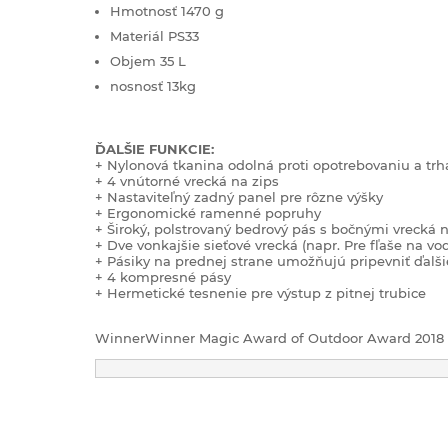
Hmotnosť 1470 g
Materiál PS33
Objem 35 L
nosnosť 13kg
ĎALŠIE FUNKCIE:
+ Nylonová tkanina odolná proti opotrebovaniu a trh
+ 4 vnútorné vrecká na zips
+ Nastaviteľný zadný panel pre rôzne výšky
+ Ergonomické ramenné popruhy
+ Široký, polstrovaný bedrový pás s bočnými vrecká n
+ Dve vonkajšie sieťové vrecká (napr. Pre fľaše na vo
+ Pásiky na prednej strane umožňujú pripevniť ďalš
+ 4 kompresné pásy
+ Hermetické tesnenie pre výstup z pitnej trubice
WinnerWinner Magic Award of Outdoor Award 2018