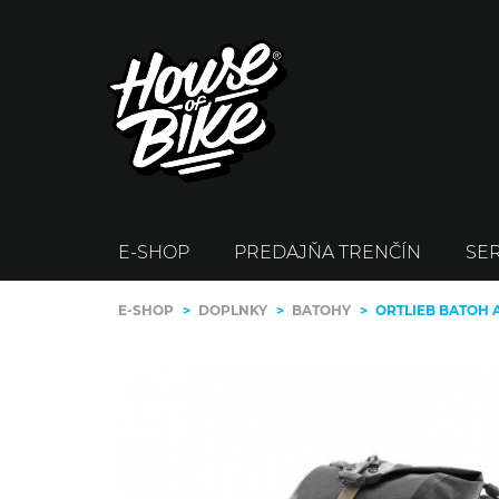
E-SHOP
PREDAJŇA TRENČÍN
SER
E-SHOP
>
DOPLNKY
>
BATOHY
>
ORTLIEB BATOH 