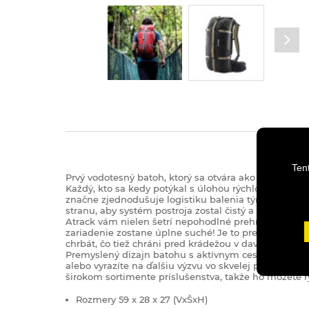
Ten
Prvý vodotesný batoh, ktorý sa otvára ako cestovná t
Každý, kto sa kedy potýkal s úlohou rýchlo vyhľadať
značne zjednodušuje logistiku balenia tým, že posk
stranu, aby systém postroja zostal čistý a suchý.
Atrack vám nielen šetrí nepohodlné prehrabávanie cez
zariadenie zostane úplne suché! Je to preto, že nyl
chrbát, čo tiež chráni pred krádežou v dave.
Premyslený dizajn batohu s aktívnym cestovným rucho
alebo vyrazíte na ďalšiu výzvu vo skvelej prírode. Atr
širokom sortimente príslušenstva, takže ho môžete r
Rozmery 59 x 28 x 27 (VxŠxH)