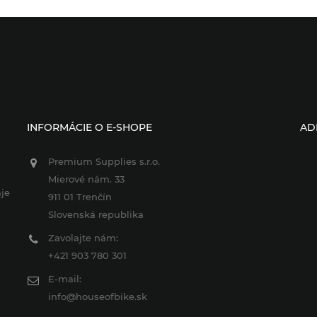
INFORMÁCIE O E-SHOPE
AD
Premium Supplies s.r.o.
Mierové nám. 33
je
911 01 Trenčín
Slovenská republika
Zavolajte nám:
+421 903 780 301
E-mail:
info@houseofbike.sk