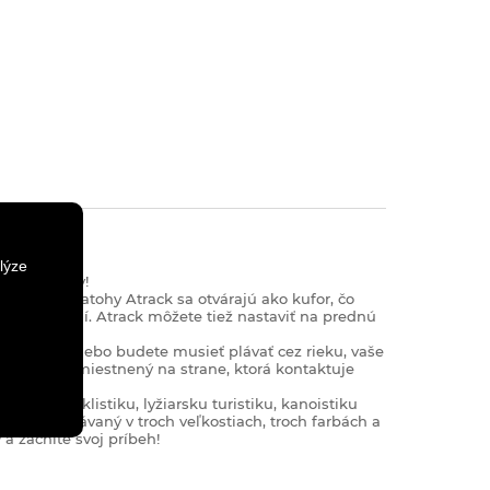
lýze
átke výlety!
tdoorové batohy Atrack sa otvárajú ako kufor, čo
ám v balení. Atrack môžete tiež nastaviť na prednú
ytí lejak alebo budete musieť plávať cez rieku, vaše
, zips je umiestnený na strane, ktorá kontaktuje
iku, cyklistiku, lyžiarsku turistiku, kanoistiku
track je dodávaný v troch veľkostiach, troch farbách a
a začnite svoj príbeh!