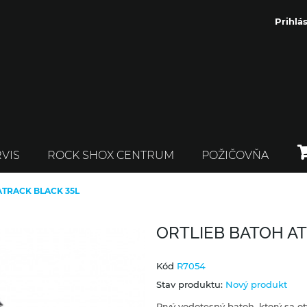
Prihlás
VIS
ROCK SHOX CENTRUM
POŽIČOVŇA
ATRACK BLACK 35L
ORTLIEB BATOH AT
Kód
R7054
Stav produktu:
Nový produkt
Prvý vodotesný batoh, ktorý sa 