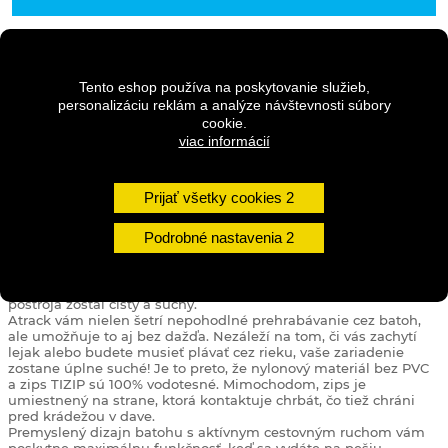
DETAILY
Tento eshop používa na poskytovanie služieb,
personalizáciu reklám a analýze návštevnosti súbory
cookie.
viac informácií
Prvý vodotesný batoh, ktorý sa otvára ako cestovná taška,
ponúka novú úroveň pohodlia pre vonkajšie dobrodružstvo a
krátke výlety!
Prijať všetky cookies
Každý, kto sa kedy potýkal s úlohou rýchlo vyhľadať konkrétnu
položku v hlbinách batohu, bude milovať nový Atrack!
Podrobné nastavenia
Outdoorové batohy Atrack sa otvárajú ako kufor, čo značne
zjednodušuje logistiku balenia tým, že poskytuje prehľadný
prehľad o okamžitom prístupe k jednotlivým položkám v balení.
Atrack môžete tiež nastaviť na prednú stranu, aby systém
postroja zostal čistý a suchý.
Atrack vám nielen šetrí nepohodlné prehrabávanie cez batoh,
ale umožňuje to aj bez dažďa. Nezáleží na tom, či vás zachytí
lejak alebo budete musieť plávať cez rieku, vaše zariadenie
zostane úplne suché! Je to preto, že nylonový materiál bez PVC
a zips TIZIP sú 100% vodotesné. Mimochodom, zips je
umiestnený na strane, ktorá kontaktuje chrbát, čo tiež chráni
pred krádežou v dave.
Premyslený dizajn batohu s aktívnym cestovným ruchom vám