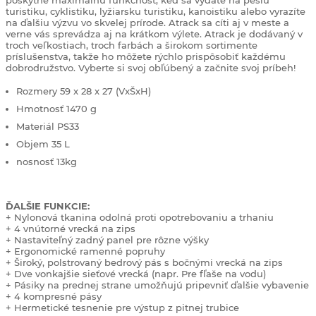
poskytne maximálnu funkčnosť, keď sa vydáte na pešiu
turistiku, cyklistiku, lyžiarsku turistiku, kanoistiku alebo vyrazíte
na ďalšiu výzvu vo skvelej prírode. Atrack sa cíti aj v meste a
verne vás sprevádza aj na krátkom výlete. Atrack je dodávaný v
troch veľkostiach, troch farbách a širokom sortimente
príslušenstva, takže ho môžete rýchlo prispôsobiť každému
dobrodružstvo. Vyberte si svoj obľúbený a začnite svoj príbeh!
Rozmery 59 x 28 x 27 (VxŠxH)
Hmotnosť 1470 g
Materiál PS33
Objem 35 L
nosnosť 13kg
ĎALŠIE FUNKCIE:
+ Nylonová tkanina odolná proti opotrebovaniu a trhaniu
+ 4 vnútorné vrecká na zips
+ Nastaviteľný zadný panel pre rôzne výšky
+ Ergonomické ramenné popruhy
+ Široký, polstrovaný bedrový pás s bočnými vrecká na zips
+ Dve vonkajšie sieťové vrecká (napr. Pre fľaše na vodu)
+ Pásiky na prednej strane umožňujú pripevniť ďalšie vybavenie
+ 4 kompresné pásy
+ Hermetické tesnenie pre výstup z pitnej trubice