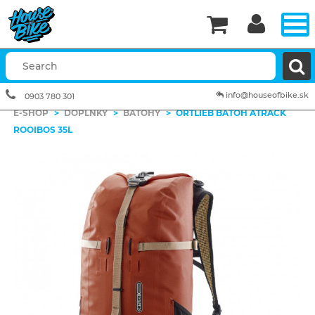


info@houseofbike.sk
0903 780 301
E-SHOP
>
DOPLNKY
>
BATOHY
>
ORTLIEB BATOH ATRACK
ROOIBOS 35L