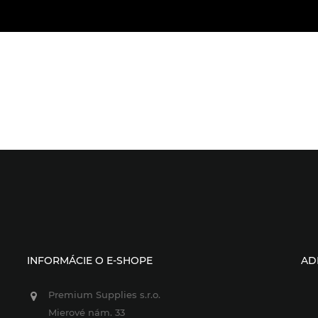
INFORMÁCIE O E-SHOPE
AD
Premium Supplies s.r.o.
Mierové nám. 33