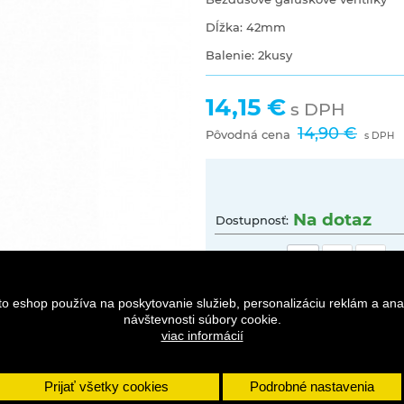
Dĺžka: 42mm
Balenie: 2kusy
14,15 €
s DPH
14,90 €
Pôvodná cena
s DPH
Na dotaz
Dostupnosť:
Množstvo
to eshop používa na poskytovanie služieb, personalizáciu reklám a ana
návštevnosti súbory cookie.
viac informácií
Prijať všetky cookies
Podrobné nastavenia