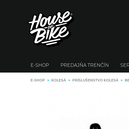
E-SHOP
PREDAJŇA TRENČÍN
SER
E-SHOP
>
KOLESÁ
>
PRÍSLUŠENSTVO KOLESÁ
>
B