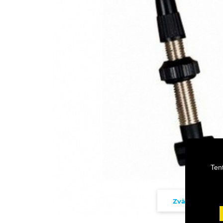
Ten
Zväčšiť