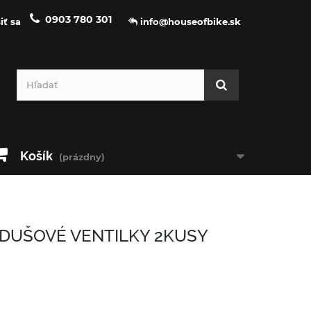
0903 780 301
iť sa
info@houseofbike.sk
Košík
(prázdny)
DUŠOVÉ VENTILKY 2KUSY