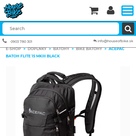


info@houseofbike.sk
0903 780 301
E-SHOP
>
DOPLNKY
>
BATOHY
>
BIKE BATOHY
>
ACEPAC
BATOH FLITE 15 MKIII BLACK