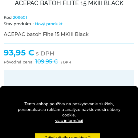
ACEPAC BATOH FLITE 15 MKIII BLACK
Kód
209601
Stav produktu:
Nový produkt
ACEPAC batoh Flite 15 MKIII Black
93,95 €
s DPH
109,95 €
Pôvodná cena
s DPH
Dostupnosť:
Skladom na predajni
Tento eshop používa na poskytovanie služieb,
Množstvo
personalizáciu reklám a analýze návštevnosti súbory
cookie.
viac informácií
DO KOŠÍKA
Prijať všetky cookies