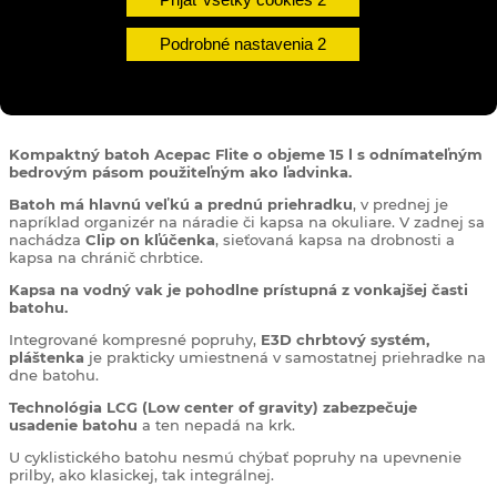
Podrobné nastavenia
DETAILY
Kompaktný batoh Acepac Flite o objeme 15 l s odnímateľným
bedrovým pásom použiteľným ako ľadvinka.
Batoh má hlavnú veľkú a prednú priehradku
, v prednej je
napríklad organizér na náradie či kapsa na okuliare. V zadnej sa
nachádza
Clip on kľúčenka
, sieťovaná kapsa na drobnosti a
kapsa na chránič chrbtice.
Kapsa na vodný vak je pohodlne prístupná z vonkajšej časti
batohu.
Integrované kompresné popruhy,
E3D chrbtový systém,
pláštenka
je prakticky umiestnená v samostatnej priehradke na
dne batohu.
Technológia LCG (Low center of gravity) zabezpečuje
usadenie batohu
a ten nepadá na krk.
U cyklistického batohu nesmú chýbať popruhy na upevnenie
prilby, ako klasickej, tak integrálnej.