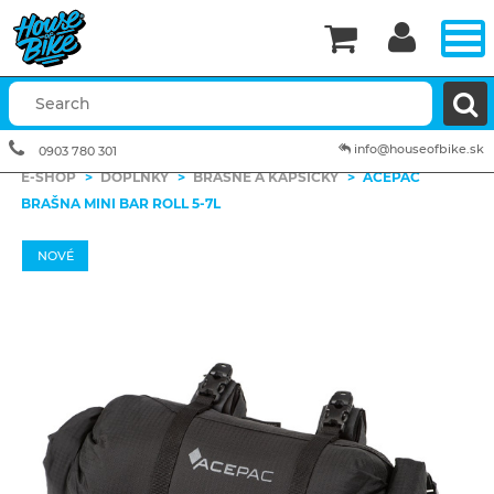


info@houseofbike.sk
0903 780 301
E-SHOP
>
DOPLNKY
>
BRAŠNE A KAPSIČKY
>
ACEPAC
BRAŠNA MINI BAR ROLL 5-7L
NOVÉ