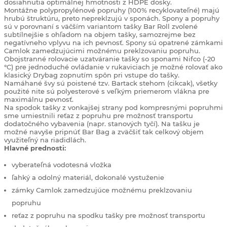
dosiahnutia optimálnej hmotnosti z HDPE dosky.
Montážne polypropylénové popruhy (100% recyklovateľné) majú
hrubú štruktúru, preto nepreklzujú v sponách.
Spony a popruhy
sú v porovnaní s väčším variantom tašky Bar Roll zvolené
subtílnejšie s ohľadom na objem tašky, samozrejme bez
negatívneho vplyvu na ich pevnosť.
Spony sú opatrené zámkami
Camlok zamedzujúcimi možnému preklzovaniu popruhu.
Obojstranné rolovacie uzatváranie tašky so sponami Nifco (-20
°C) pre jednoduché ovládanie v rukaviciach je možné rolovať ako
klasický Drybag zopnutím spôn pri vstupe do tašky.
Namáhané švy sú poistené tzv. Bartack stehom (cikcak), všetky
použité nite sú polyesterové s veľkým priemerom vlákna pre
maximálnu pevnosť.
Na spodok tašky z vonkajšej strany pod kompresnými popruhmi
sme umiestnili reťaz z popruhu pre možnosť transportu
dodatočného vybavenia (napr. stanových tyčí).
Na tašku je
možné navyše pripnúť Bar Bag a zväčšiť tak celkový objem
využiteľný na riadidlách.
Hlavné prednosti:
vyberateľná vodotesná vložka
ľahký a odolný materiál, dokonalé vystuženie
zámky Camlok zamedzujúce možnému preklzovaniu
popruhu
reťaz z popruhu na spodku tašky pre možnosť transportu