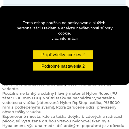
Množstvo
Tento eshop používa na poskytovanie služieb,
personalizáciu reklám a analýze návštevnosti súbory
cookie.
DO KOŠÍKA
viac informácií
Prijať všetky cookies
DETAILY
Podrobné nastavenia
Rokmi overené spracovanie tašky novo v minimalistickej
variante.
Použili sme ľahký a odolný hlavný materiál Nylon Robic (PU
záter 1500 mm H20).
Vnútri tašky sa nachádza vyberateľná
vodotesná vložka (záterovaná Nylon RipStop textília, PU 5000
mm s podlepenými švami), ktorá zaručene udrží prevážený
obsah tašky v suchu.
Exponované miesta, kde sa taška dotýka brzdových a radiacich
páčok, sú vystužené druhou vrstvou nylonovej tkaniny a
Hypalonom.
Výstuha medzi dištančnými popruhmi je z dôvodu