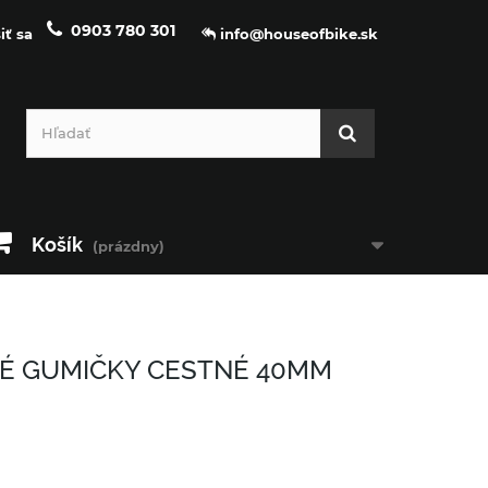
0903 780 301
iť sa
info@houseofbike.sk
Košík
(prázdny)
É GUMIČKY CESTNÉ 40MM