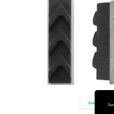
Zväčšiť
Ten