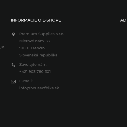
INFORMÁCIE O E-SHOPE
AD
Premium Supplies s.r.o.
Mierové nám. 33
je
911 01 Trenčín
Slovenská republika
Zavolajte nám:
+421 903 780 301
E-mail:
info@houseofbike.sk