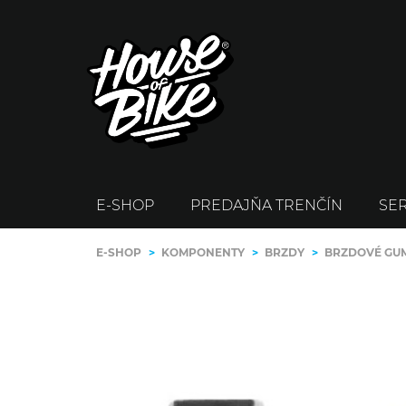
E-SHOP
PREDAJŇA TRENČÍN
SER
E-SHOP
>
KOMPONENTY
>
BRZDY
>
BRZDOVÉ GU