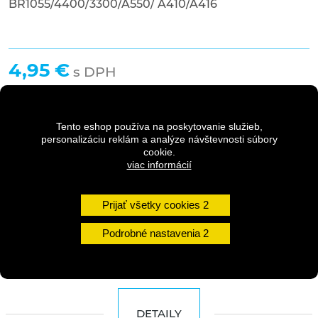
BR1055/4400/3300/A550/ A410/A416
4,95 €
s DPH
5,95 €
Pôvodná cena
s DPH
Tento eshop používa na poskytovanie služieb,
personalizáciu reklám a analýze návštevnosti súbory
cookie.
Dostupnosť:
1 - 3 dni
viac informácií
Množstvo
Prijať všetky cookies
Podrobné nastavenia
DO KOŠÍKA
DETAILY