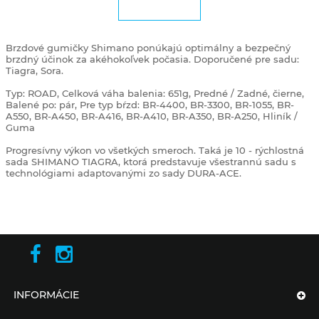
Brzdové gumičky Shimano ponúkajú optimálny a bezpečný
brzdný účinok za akéhokoľvek počasia. Doporučené pre sadu:
Tiagra, Sora.
Typ: ROAD, Celková váha balenia: 651g, Predné / Zadné, čierne,
Balené po: pár, Pre typ bŕzd: BR-4400, BR-3300, BR-1055, BR-
A550, BR-A450, BR-A416, BR-A410, BR-A350, BR-A250, Hliník /
Guma
Progresívny výkon vo všetkých smeroch. Taká je 10 - rýchlostná
sada SHIMANO TIAGRA, ktorá predstavuje všestrannú sadu s
technológiami adaptovanými zo sady DURA-ACE.
INFORMÁCIE