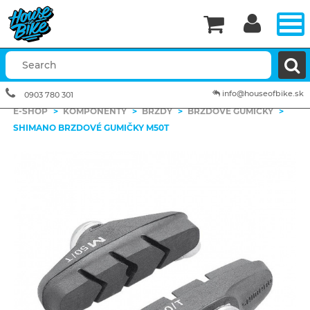


info@houseofbike.sk
0903 780 301
E-SHOP
>
KOMPONENTY
>
BRZDY
>
BRZDOVÉ GUMIČKY
>
SHIMANO BRZDOVÉ GUMIČKY M50T