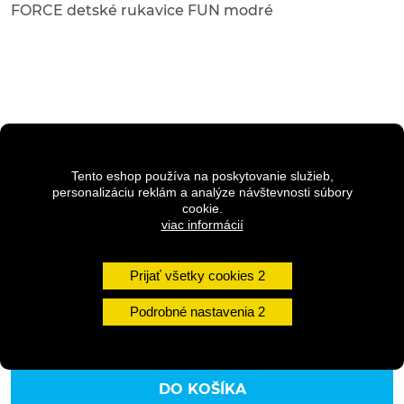
FORCE detské rukavice FUN modré
7,50 €
s DPH
Tento eshop používa na poskytovanie služieb,
personalizáciu reklám a analýze návštevnosti súbory
Vyberte si variantu
cookie.
viac informácií
Veľkosť -
M
Dostupnosť: Skladom na predajni
Prijať všetky cookies
Podrobné nastavenia
Množstvo
DO KOŠÍKA