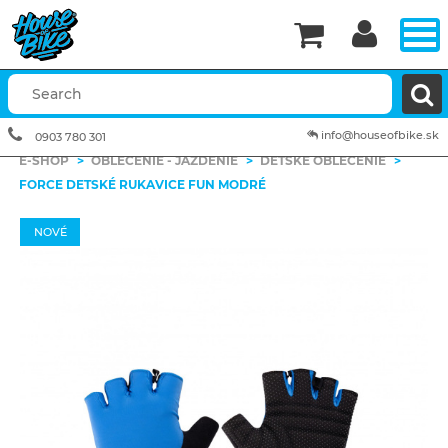


info@houseofbike.sk
0903 780 301
E-SHOP
>
OBLEČENIE - JAZDENIE
>
DETSKÉ OBLEČENIE
>
FORCE DETSKÉ RUKAVICE FUN MODRÉ
NOVÉ