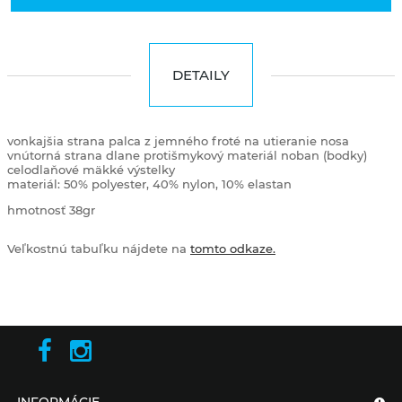
DETAILY
vonkajšia strana palca z jemného froté na utieranie nosa
vnútorná strana dlane protišmykový materiál noban (bodky)
celodlaňové mäkké výstelky
materiál: 50% polyester, 40% nylon, 10% elastan
hmotnosť 38gr
Veľkostnú tabuľku nájdete na
tomto odkaze.